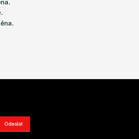
ena.
.
něna.