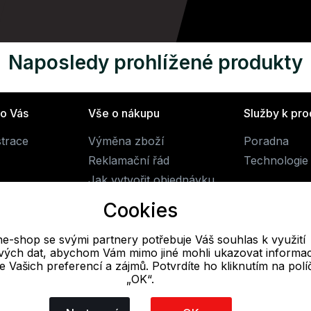
Naposledy prohlížené produkty
ro Vás
Vše o nákupu
Služby k pr
strace
Výměna zboží
Poradna
Reklamační řád
Technologie 
Jak vytvořit objednávku
Obchodní podmínky
Cookies
Doprava
ne-shop se svými partnery potřebuje Váš souhlas k využití
livých dat, abychom Vám mimo jiné mohli ukazovat informa
E-mail
 se Vašich preferencí a zájmů. Potvrdíte ho kliknutím na pol
„OK“.
Online
obchod@alpine-shop.cz