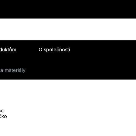
oduktům
O společnosti
a materiály
ce
Telefon :
íčko
Offline
+420 530 334 493