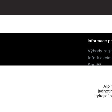
Informace p
Výhody regi
Info k akcím
Soutěž
Alpi
jednot
Dodavatel
týkající
JALUEMRO s.r.o. IČ: 19540990
Nové sady 988/2, 60200 Brno