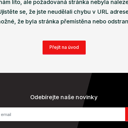
nám líto, ale požadovaná stránka nebyla nalez
Ujistěte se, že jste neudělali chybu v URL adrese
ožné, že byla stránka přemístěna nebo odstra
Přejít na úvod
Odebírejte naše novinky