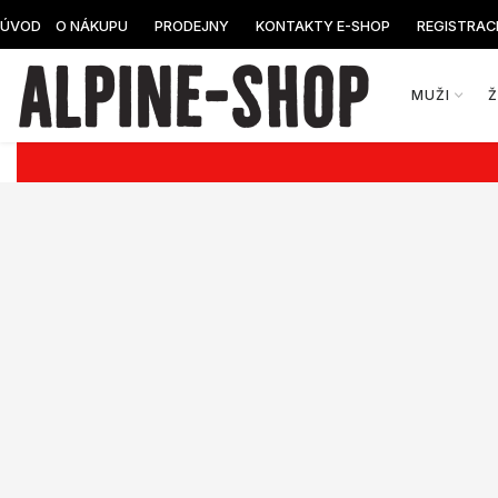
ÚVOD
O NÁKUPU
PRODEJNY
KONTAKTY E-SHOP
REGISTRAC
MUŽI