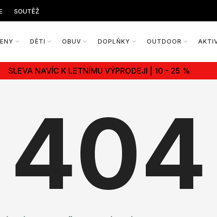
E
SOUTĚŽ
ŽENY
DĚTI
OBUV
DOPLŇKY
OUTDOOR
AKTI
SLEVA NAVÍC K LETNÍMU VÝPRODEJI | 10 - 25 %
404