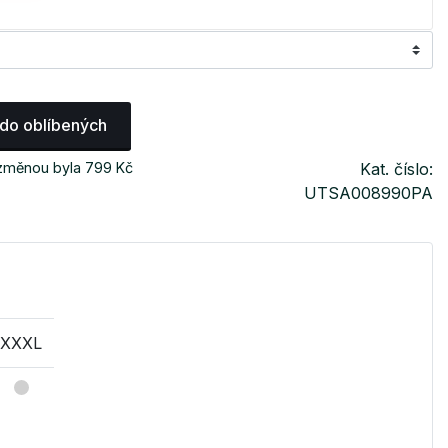
 do oblíbených
 změnou byla 799 Kč
Kat. číslo:
UTSA008990PA
XXXL