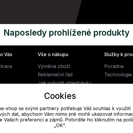
Naposledy prohlížené produkty
ro Vás
Vše o nákupu
Služby k pr
strace
Výměna zboží
Poradna
Reklamační řád
Technologie 
Jak vytvořit objednávku
Obchodní podmínky
Cookies
Doprava
ne-shop se svými partnery potřebuje Váš souhlas k využití
livých dat, abychom Vám mimo jiné mohli ukazovat informa
E-mail
 se Vašich preferencí a zájmů. Potvrdíte ho kliknutím na pol
„OK“.
Online