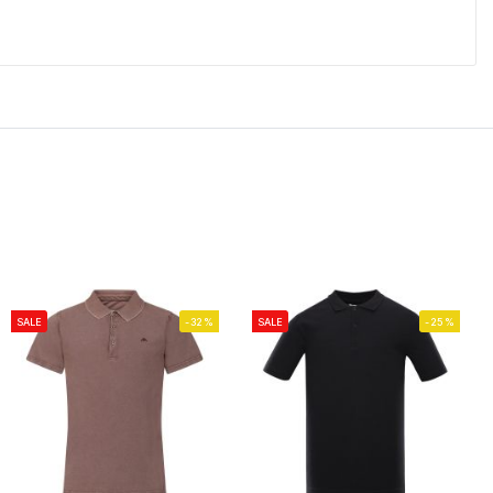
SALE
-32%
SALE
-25%