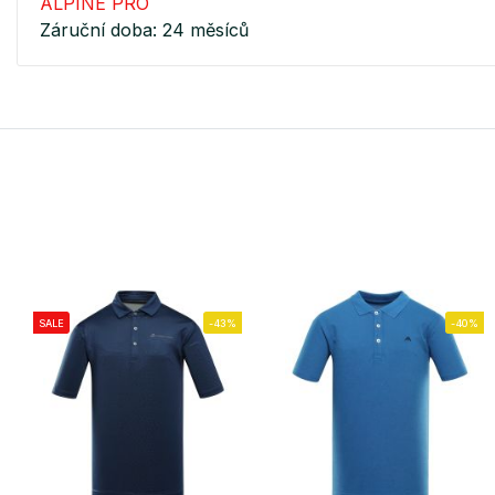
ALPINE PRO
Záruční doba: 24 měsíců
SALE
-43%
-40%