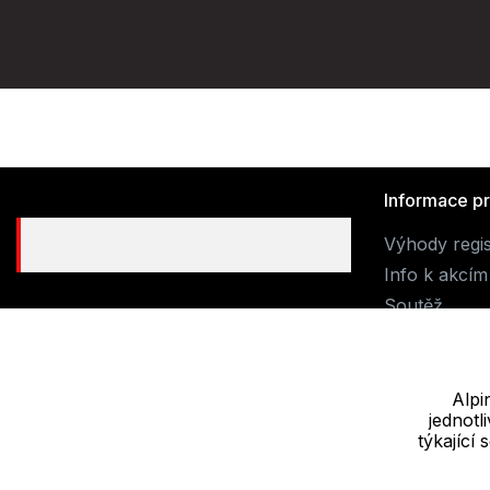
Informace p
Výhody regi
Info k akcím
Soutěž
Alpi
jednot
Dodavatel
týkající
JALUEMRO s.r.o. IČ: 19540990
Nové sady 988/2, 60200 Brno