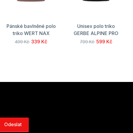
Pánské bavlněné polo
Unisex polo triko
triko WERT NAX
GERBE ALPINE PRO
339 Kč
599 Kč
499 Kč
799 Kč