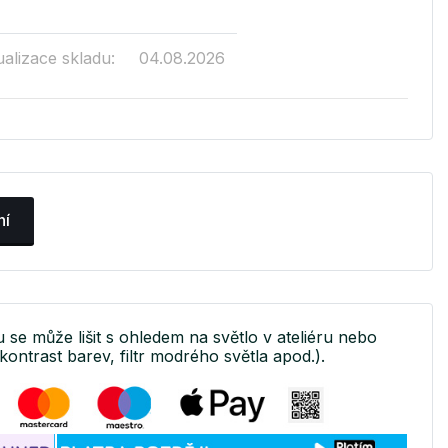
ualizace skladu:
04.08.2026
ní
u se může lišit s ohledem na světlo v ateliéru nebo
kontrast barev, filtr modrého světla apod.).