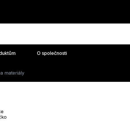
oduktům
O společnosti
a materiály
ce
Telefon :
íčko
Online
+420 530 334 493