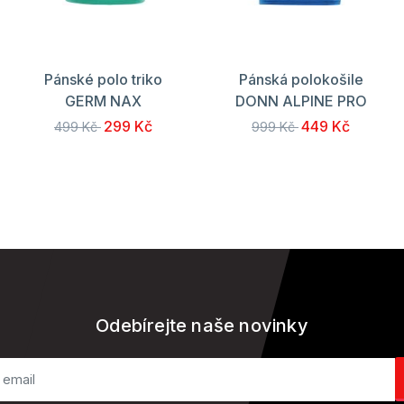
Pánské polo triko
Pánská polokošile
GERM NAX
DONN ALPINE PRO
299 Kč
449 Kč
499 Kč
999 Kč
Odebírejte naše novinky