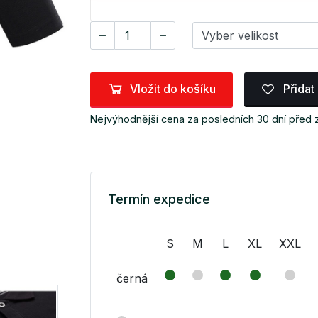
Vložit do košíku
Přidat
Nejvýhodnější cena za posledních 30 dní před
Termín expedice
S
M
L
XL
XXL
černá