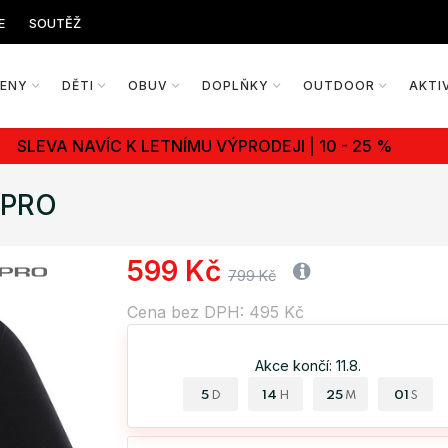
E
SOUTĚŽ
ŽENY
DĚTI
OBUV
DOPLŇKY
OUTDOOR
AKTI
SLEVA NAVÍC K LETNÍMU VÝPRODEJI | 10 - 25 %
 PRO
599 Kč
799 Kč
Cena bez DPH: 495 Kč
Akce končí: 11.8.
5
14
25
01
D
H
M
S