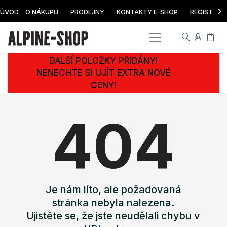
›
ÚVOD
O NÁKUPU
PRODEJNY
KONTAKTY E-SHOP
REGISTRAC
DALŠÍ POLOŽKY PŘIDÁNY!
NENECHTE SI UJÍT EXTRA NOVÉ
CENY!
404
Je nám líto, ale požadovaná
stránka nebyla nalezena.
Ujistěte se, že jste neudělali chybu v