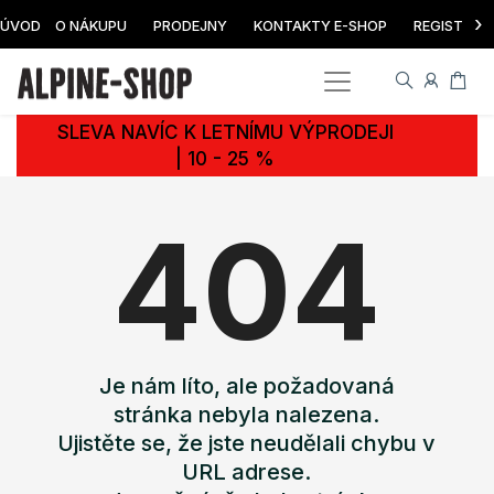
›
ÚVOD
O NÁKUPU
PRODEJNY
KONTAKTY E-SHOP
REGISTRAC
SLEVA NAVÍC K LETNÍMU VÝPRODEJI
| 10 - 25 %
404
Je nám líto, ale požadovaná
stránka nebyla nalezena.
Ujistěte se, že jste neudělali chybu v
URL adrese.