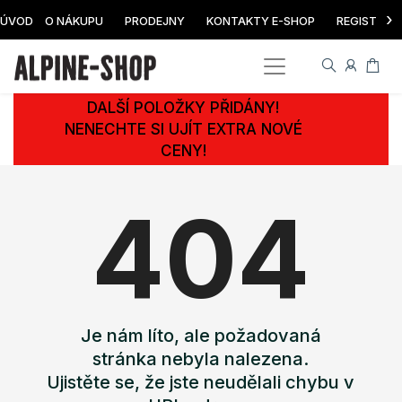
›
ÚVOD
O NÁKUPU
PRODEJNY
KONTAKTY E-SHOP
REGISTRAC
DALŠÍ POLOŽKY PŘIDÁNY!
NENECHTE SI UJÍT EXTRA NOVÉ
CENY!
404
Je nám líto, ale požadovaná
stránka nebyla nalezena.
Ujistěte se, že jste neudělali chybu v