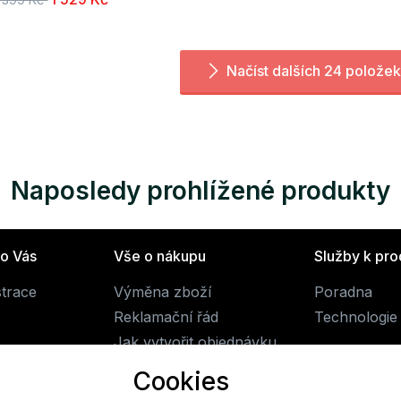
Načíst dalších 24 položek
Naposledy prohlížené produkty
ro Vás
Vše o nákupu
Služby k pr
strace
Výměna zboží
Poradna
Reklamační řád
Technologie 
Jak vytvořit objednávku
Obchodní podmínky
Cookies
Doprava