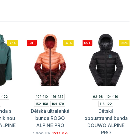
-45%
SALE
-63%
SALE
-50%
6-122
104-110
116-122
92-98
104-110
4
152-158
164-170
116-122
nda s
Dětská ultralehká
Dětská
mikinou
bunda ROGO
oboustranná bunda
ALPINE
ALPINE PRO
DOUWO ALPINE
PRO
701 Kč
1 899 Kč