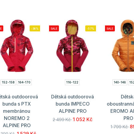
E
-36%
SALE
-57%
SALE
152-158
164-170
116-122
140-146
15
ětská outdoorová
Dětská outdoorová
Dětsk
bunda s PTX
bunda IMPECO
oboustrann
membránou
ALPINE PRO
EROMO A
NOREMO 2
PRO
1 052 Kč
2 499 Kč
ALPINE PRO
8
1 799 Kč
1 529 Kč
 399 Kč