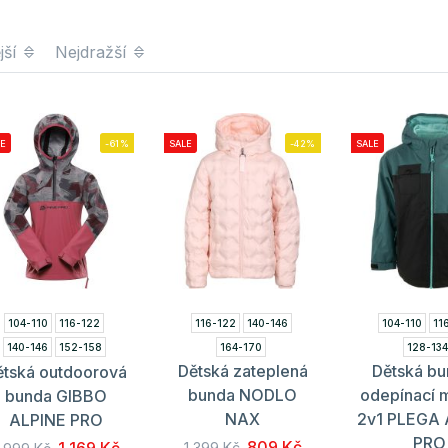
jší
Nejdražší
E
-61%
SALE
-42%
SALE
104-110
116-122
116-122
140-146
104-110
11
140-146
152-158
164-170
128-13
Dětská zateplená
Dětská bu
ětská outdoorová
164-170
bunda NODLO
odepínací 
bunda GIBBO
NAX
2v1 PLEGA 
ALPINE PRO
PRO
809 Kč
1 399 Kč