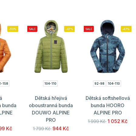
-50%
SALE
-47%
SALE
-47%
2-158
104-110
92-98
104-110
á
Dětská hřejivá
Dětská softshellová
á bunda
oboustranná bunda
bunda HOORO
LPINE
DOUWO ALPINE
ALPINE PRO
PRO
1 052 Kč
1 999 Kč
99 Kč
944 Kč
1 799 Kč