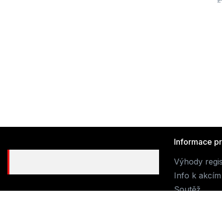
Informace p
Výhody regi
Info k akcím
Soutěž