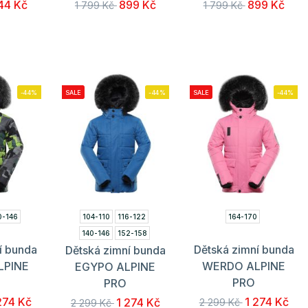
44 Kč
899 Kč
899 Kč
1 799 Kč
1 799 Kč
-44%
SALE
-44%
SALE
-44%
0-146
104-110
116-122
164-170
140-146
152-158
í bunda
Dětská zimní bunda
Dětská zimní bunda
164-170
LPINE
WERDO ALPINE
EGYPO ALPINE
PRO
PRO
274 Kč
1 274 Kč
1 274 Kč
2 299 Kč
2 299 Kč