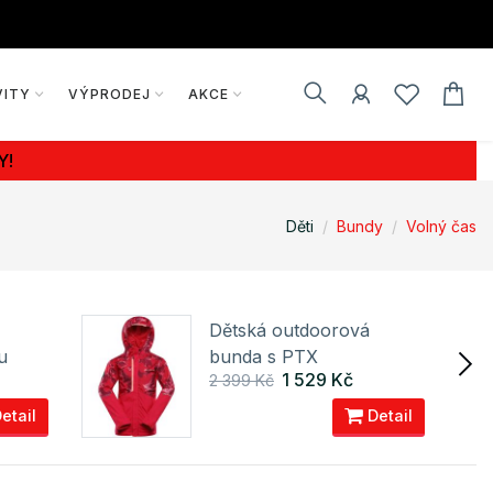
VITY
VÝPRODEJ
AKCE
Y!
Děti
Bundy
Volný čas
Dětská outdoorová
u
bunda s PTX
1 529 Kč
2 399 Kč
PRO
membránou NOREMO 2
ALPINE PRO
etail
Detail