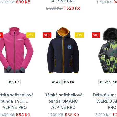
ALPINE PRO
899 Kč
9
1 799 Kč
1 799 Kč
1 529 Kč
2 399 Kč
E
-61%
SALE
-48%
SALE
164-170
92-98
104-110
128-134
14
tská softshellová
Dětská softshellová
Dětská zimn
bunda TYCHO
bunda OMANO
WERDO A
ALPINE PRO
ALPINE PRO
PRO
584 Kč
935 Kč
1 
1 499 Kč
1 799 Kč
2 299 Kč