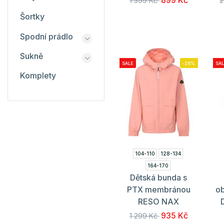
899 Kč
1 399 Kč
2
Šortky
Spodní prádlo
Sukně
SALE
-28%
SAL
Komplety
104-110
128-134
164-170
Dětská bunda s
PTX membránou
o
RESO NAX
935 Kč
1 299 Kč