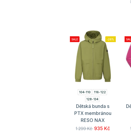
SALE
-28%
SAL
104-110
116-122
128-134
Dětská bunda s
Dě
PTX membránou
RESO NAX
935 Kč
1 299 Kč