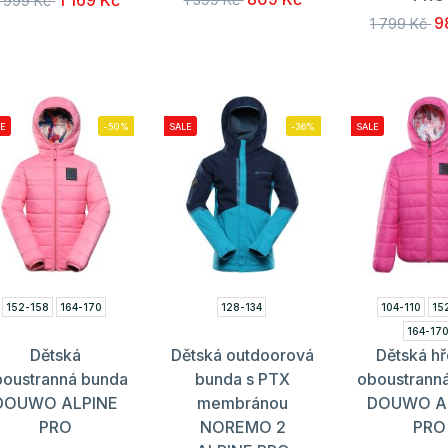
1 169 Kč
 999 Kč
9
1 799 Kč
E
-50%
SALE
-36%
SALE
152-158
164-170
128-134
104-110
15
164-17
Dětská
Dětská outdoorová
Dětská hř
boustranná bunda
bunda s PTX
oboustrann
DOUWO ALPINE
membránou
DOUWO A
PRO
NOREMO 2
PRO