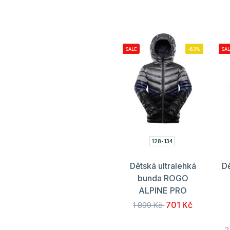
SALE
-63%
SAL
128-134
Dětská ultralehká
D
bunda ROGO
ALPINE PRO
701 Kč
1 899 Kč
2