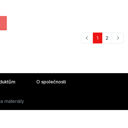
1
2
oduktům
O společnosti
a materiály