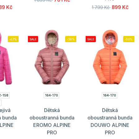
89 Kč
899 Kč
1 799 Kč
-47%
SALE
-50%
SALE
-50%
2-158
164-170
164-170
0
ejivá
Dětská
Dětská
á bunda
oboustranná bunda
oboustranná bunda
LPINE
EROMO ALPINE
DOUWO ALPINE
PRO
PRO