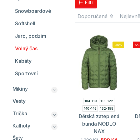
Filtr
Snowboardové
Doporučené
Nejlevně
Softshell
Jaro, podzim
-35%
SAL
Volný čas
Kabáty
Sportovní
Mikiny
Vesty
104-110
116-122
140-146
152-158
Trička
Dětská zateplená
D
164-170
bunda NODLO
Kalhoty
NAX
Šaty