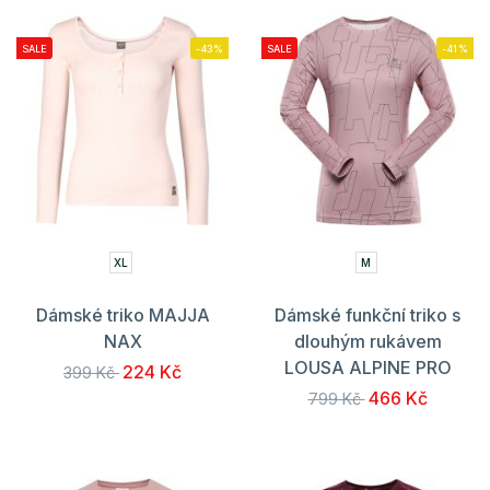
SALE
-43%
SALE
-41%
XL
M
Dámské triko MAJJA
Dámské funkční triko s
NAX
dlouhým rukávem
LOUSA ALPINE PRO
224 Kč
399 Kč
466 Kč
799 Kč