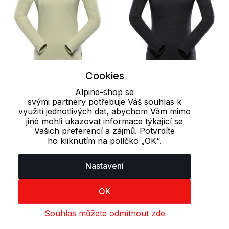
Cookies
XL
XL
Alpine-shop se
svými partnery potřebuje Váš souhlas k
Dámské triko s dlouhým
Dámské sportovní triko
využití jednotlivých dat, abychom Vám mimo
rukávem CERLA NAX
z merino vlny MERENA
jiné mohli ukazovat informace týkající se
Vašich preferencí a zájmů. Potvrdíte
ALPINE PRO
349 Kč
499 Kč
ho kliknutím na políčko „OK“.
1 019 Kč
1 799 Kč
Nastavení
OK
Naposledy prohlížené produkty
Souhlas můžete odmítnout zde