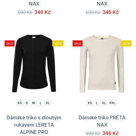
NAX
NAX
346 Kč
346 Kč
599 Kč
599 Kč
SALE
-25%
SALE
-42%
XS
S
M
L
XL
XS
L
XL
XXL
Dámské triko s dlouhým
Dámské triko PRETA
rukávem LERETA
NAX
ALPINE PRO
346 Kč
599 Kč