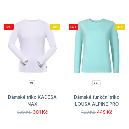
SALE
-49%
SALE
-43%
XL
XXL
Dámské triko KADESA
Dámské funkční triko
NAX
LOUSA ALPINE PRO
301 Kč
449 Kč
599 Kč
799 Kč