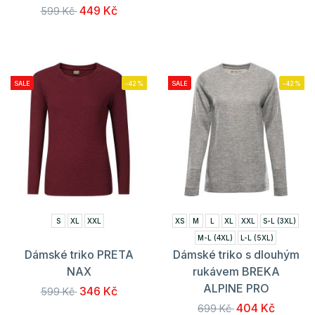
449 Kč
599 Kč
SALE
-42%
SALE
-42%
S
XL
XXL
XS
M
L
XL
XXL
S-L (3XL)
M-L (4XL)
L-L (5XL)
Dámské triko PRETA
Dámské triko s dlouhým
NAX
rukávem BREKA
ALPINE PRO
346 Kč
599 Kč
404 Kč
699 Kč