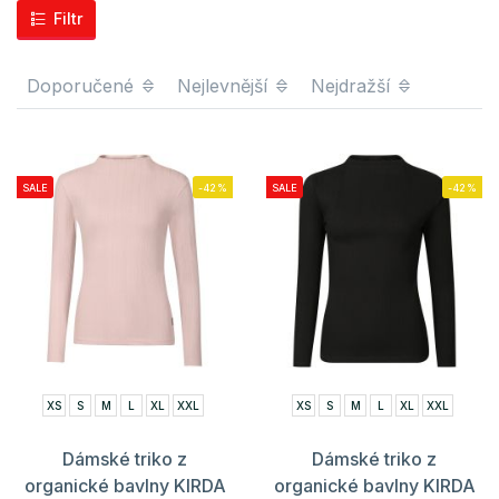
Filtr
Doporučené
Nejlevnější
Nejdražší
SALE
-42%
SALE
-42%
XS
S
M
L
XL
XXL
XS
S
M
L
XL
XXL
Dámské triko z
Dámské triko z
organické bavlny KIRDA
organické bavlny KIRDA