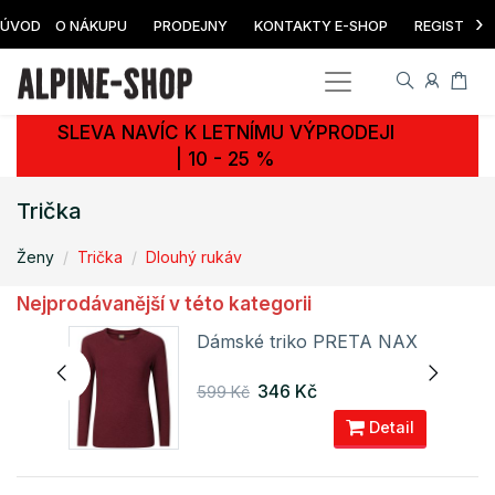
›
ÚVOD
O NÁKUPU
PRODEJNY
KONTAKTY E-SHOP
REGISTRAC
SLEVA NAVÍC K LETNÍMU VÝPRODEJI
| 10 - 25 %
Trička
Ženy
Trička
Dlouhý rukáv
Nejprodávanější v této kategorii
Dámské triko PRETA NAX
USA
346 Kč
599 Kč
ail
Detail