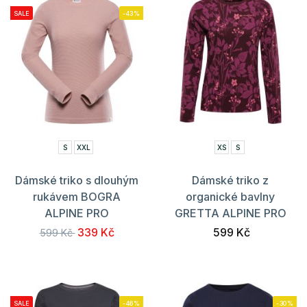
SALE
-43%
S
XXL
XS
S
Dámské triko s dlouhým
Dámské triko z
rukávem BOGRA
organické bavlny
ALPINE PRO
GRETTA ALPINE PRO
339 Kč
599 Kč
599 Kč
SALE
-46%
-30%