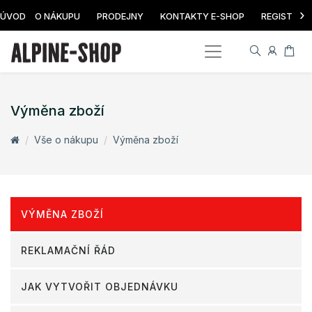
›
ÚVOD
O NÁKUPU
PRODEJNY
KONTAKTY E-SHOP
REGISTRAC
Výměna zboží
Vše o nákupu
Výměna zboží
VÝMĚNA ZBOŽÍ
REKLAMAČNÍ ŘÁD
JAK VYTVOŘIT OBJEDNÁVKU