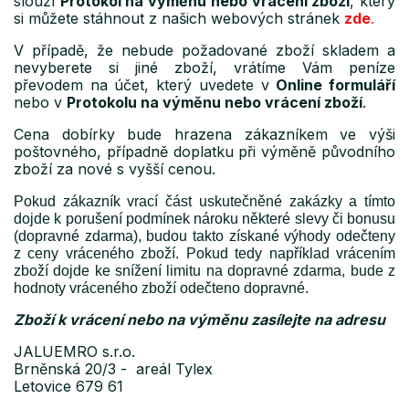
slouží
Protokol na výměnu nebo vrácení zboží
, který
si můžete stáhnout z našich webových stránek
zde
.
V případě, že nebude požadované zboží skladem a
nevyberete si jiné zboží, vrátíme Vám peníze
převodem na účet, který uvedete v
Online formuláří
nebo v
Protokolu na výměnu nebo vrácení zboží
.
Cena dobírky bude hrazena zákazníkem ve výši
poštovného, případně doplatku při výměně původního
zboží za nové s vyšší cenou.
Pokud zákazník vrací část uskutečněné zakázky a tímto
dojde k porušení podmínek nároku některé slevy či bonusu
(dopravné zdarma), budou takto získané výhody odečteny
z ceny vráceného zboží. Pokud tedy například vrácením
zboží dojde ke snížení limitu na dopravné zdarma, bude z
hodnoty vráceného zboží odečteno dopravné.
Zboží k vrácení nebo na výměnu zasílejte na adresu
JALUEMRO s.r.o.
Brněnská 20/3 - areál Tylex
Letovice 679 61