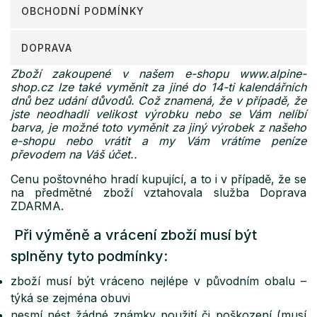
OBCHODNÍ PODMÍNKY
DOPRAVA
Zboží zakoupené v našem e-shopu www.alpine-
shop.cz lze také vyměnit za jiné do 14-ti kalendářních
dnů bez udání důvodů. Což znamená, že v případě, že
jste neodhadli velikost výrobku nebo se Vám nelíbí
barva, je možné toto vyměnit za jiný výrobek z našeho
e-shopu nebo vrátit a my Vám vrátíme peníze
převodem na Váš účet..
Cenu poštovného hradí kupující, a to i v případě, že se
na předmětné zboží vztahovala služba Doprava
ZDARMA.
Při výměně a vrácení zboží musí být
splněny tyto podmínky:
zboží musí být vráceno nejlépe v původním obalu –
týká se zejména obuvi
nesmí nést žádné známky použití či poškození (musí