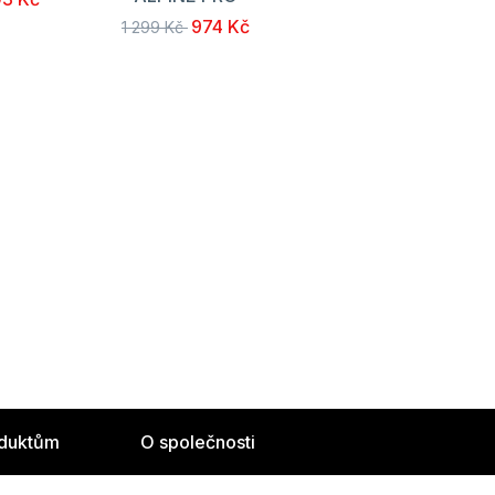
974 Kč
1 299 Kč
oduktům
O společnosti