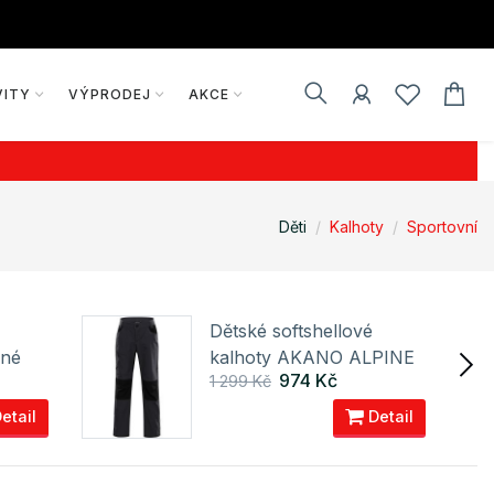
VITY
VÝPRODEJ
AKCE
Děti
Kalhoty
Sportovní
Dětské softshellové
lné
kalhoty AKANO ALPINE
974 Kč
1 299 Kč
PRO
PRO
etail
Detail