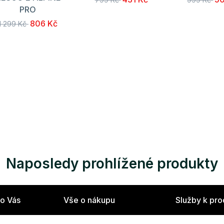
PRO
806 Kč
1 299 Kč
Naposledy prohlížené produkty
ro Vás
Vše o nákupu
Služby k pr
strace
Výměna zboží
Poradna