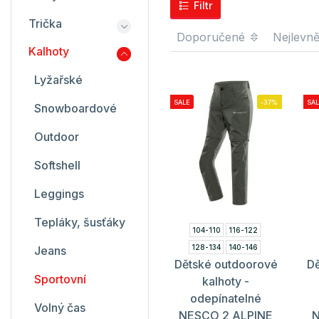
Filtr
Trička
Doporučené
Nejlevně
Kalhoty
Lyžařské
SALE
-37%
SAL
Snowboardové
Outdoor
Softshell
Leggings
Tepláky, šusťáky
104-110
116-122
128-134
140-146
Jeans
Dětské outdoorové
D
Sportovní
kalhoty -
odepínatelné
Volný čas
NESCO 2 ALPINE
N