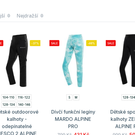
jší
Nejdražší
E
-37%
SALE
-46%
SALE
104-110
116-122
S
M
128-13
128-134
140-146
ětské outdoorové
Dívčí funkční legíny
Dětské spo
kalhoty -
MARDO ALPINE
kalhoty Z
odepínatelné
PRO
ALPINE
ESCO 2 ALPINE
431 Kč
50
799 Kč
999 Kč