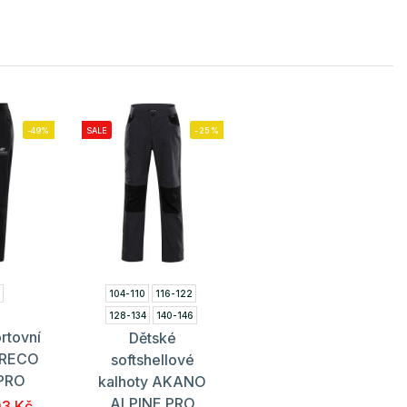
-49%
SALE
-25%
4
104-110
116-122
128-134
140-146
rtovní
Dětské
152-158
164-170
ERECO
softshellové
 PRO
kalhoty AKANO
ALPINE PRO
3 Kč