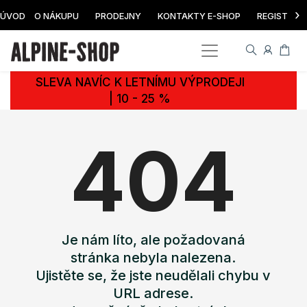
›
ÚVOD
O NÁKUPU
PRODEJNY
KONTAKTY E-SHOP
REGISTRAC
SLEVA NAVÍC K LETNÍMU VÝPRODEJI
| 10 - 25 %
404
Je nám líto, ale požadovaná
stránka nebyla nalezena.
Ujistěte se, že jste neudělali chybu v
URL adrese.