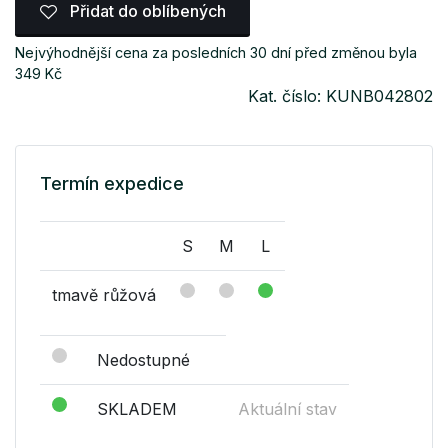
Přidat do oblíbených
Nejvýhodnější cena za posledních 30 dní před změnou byla
349 Kč
Kat. číslo: KUNB042802
Termín expedice
S
M
L
tmavě růžová
Nedostupné
SKLADEM
Aktuální stav