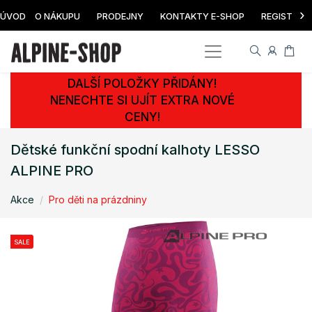
›
ÚVOD
O NÁKUPU
PRODEJNY
KONTAKTY E-SHOP
REGISTRAC
DALŠÍ POLOŽKY PŘIDÁNY!
NENECHTE SI UJÍT EXTRA NOVÉ
CENY!
Dětské funkční spodní kalhoty LESSO
ALPINE PRO
Akce
Pro děti na prázdniny
SALE