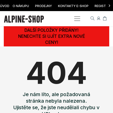
›
ÚVOD
O NÁKUPU
PRODEJNY
KONTAKTY E-SHOP
REGISTRAC
DALŠÍ POLOŽKY PŘIDÁNY!
NENECHTE SI UJÍT EXTRA NOVÉ
CENY!
404
Je nám líto, ale požadovaná
stránka nebyla nalezena.
Ujistěte se, že jste neudělali chybu v