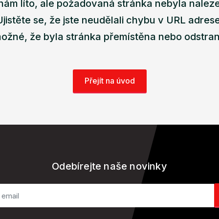
nám líto, ale požadovaná stránka nebyla nalez
Ujistěte se, že jste neudělali chybu v URL adrese
ožné, že byla stránka přemístěna nebo odstra
Přejít na úvod
Odebírejte naše novinky