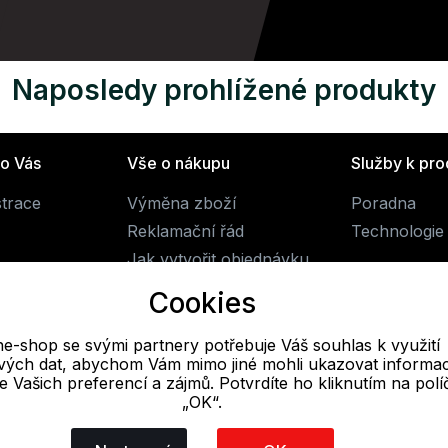
Naposledy prohlížené produkty
ro Vás
Vše o nákupu
Služby k pr
strace
Výměna zboží
Poradna
Reklamační řád
Technologie 
Jak vytvořit objednávku
Obchodní podmínky
Cookies
Doprava
ne-shop se svými partnery potřebuje Váš souhlas k využití
livých dat, abychom Vám mimo jiné mohli ukazovat informa
E-mail
 se Vašich preferencí a zájmů. Potvrdíte ho kliknutím na pol
„OK“.
Online
obchod@alpine-shop.cz