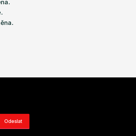
ena.
.
něna.