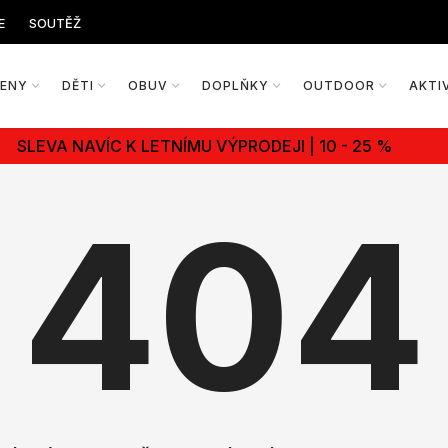
E
SOUTĚŽ
ŽENY
DĚTI
OBUV
DOPLŇKY
OUTDOOR
AKTI
SLEVA NAVÍC K LETNÍMU VÝPRODEJI | 10 - 25 %
404