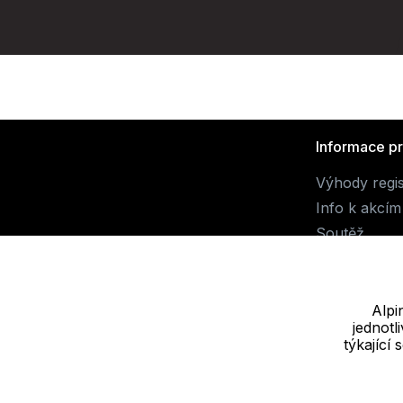
Informace p
Výhody regi
Info k akcím
Soutěž
Alpi
jednot
Dodavatel
týkající
JALUEMRO s.r.o. IČ: 19540990
Nové sady 988/2, 60200 Brno