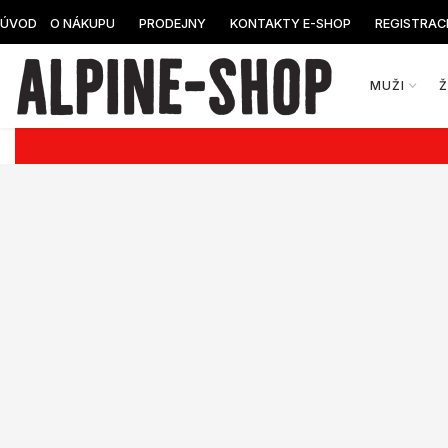
ÚVOD
O NÁKUPU
PRODEJNY
KONTAKTY E-SHOP
REGISTRAC
MUŽI