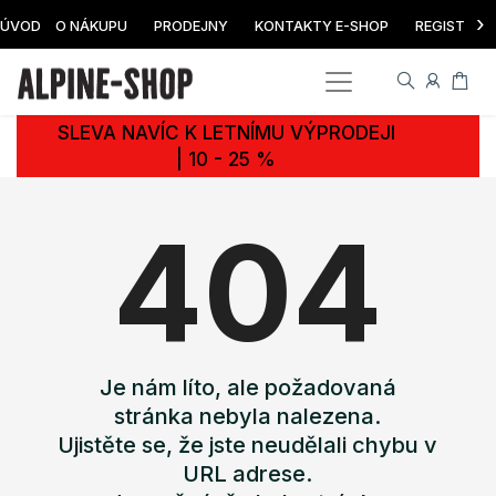
›
ÚVOD
O NÁKUPU
PRODEJNY
KONTAKTY E-SHOP
REGISTRAC
SLEVA NAVÍC K LETNÍMU VÝPRODEJI
| 10 - 25 %
404
Je nám líto, ale požadovaná
stránka nebyla nalezena.
Ujistěte se, že jste neudělali chybu v
URL adrese.