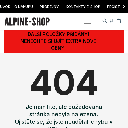
›
ÚVOD
O NÁKUPU
PRODEJNY
KONTAKTY E-SHOP
REGISTRAC
DALŠÍ POLOŽKY PŘIDÁNY!
NENECHTE SI UJÍT EXTRA NOVÉ
CENY!
404
Je nám líto, ale požadovaná
stránka nebyla nalezena.
Ujistěte se, že jste neudělali chybu v