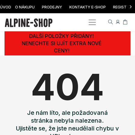
›
ÚVOD
O NÁKUPU
PRODEJNY
KONTAKTY E-SHOP
REGISTRAC
DALŠÍ POLOŽKY PŘIDÁNY!
NENECHTE SI UJÍT EXTRA NOVÉ
CENY!
404
Je nám líto, ale požadovaná
stránka nebyla nalezena.
Ujistěte se, že jste neudělali chybu v