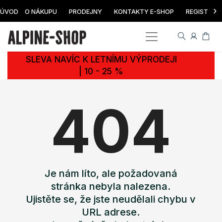
›
ÚVOD
O NÁKUPU
PRODEJNY
KONTAKTY E-SHOP
REGISTRAC
SLEVA NAVÍC K LETNÍMU VÝPRODEJI
| 10 - 25 %
404
Je nám líto, ale požadovaná
stránka nebyla nalezena.
Ujistěte se, že jste neudělali chybu v
URL adrese.