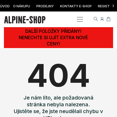
›
ÚVOD
O NÁKUPU
PRODEJNY
KONTAKTY E-SHOP
REGISTRAC
DALŠÍ POLOŽKY PŘIDÁNY!
NENECHTE SI UJÍT EXTRA NOVÉ
CENY!
404
Je nám líto, ale požadovaná
stránka nebyla nalezena.
Ujistěte se, že jste neudělali chybu v