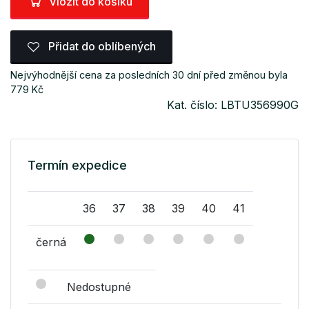
Vložit do košíku
Přidat do oblíbených
Nejvýhodnější cena za posledních 30 dní před změnou byla
779 Kč
Kat. číslo: LBTU356990G
Termín expedice
36
37
38
39
40
41
černá
Nedostupné