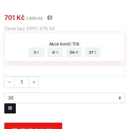
701 Kč
1 399 Kč
Cena bez DPH: 579 Kč
Akce končí: 11.8.
3
6
56
27
D
H
M
S