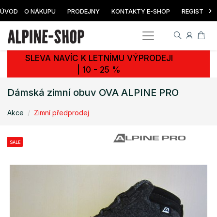
›
ÚVOD
O NÁKUPU
PRODEJNY
KONTAKTY E-SHOP
REGISTRAC
SLEVA NAVÍC K LETNÍMU VÝPRODEJI
| 10 - 25 %
Dámská zimní obuv OVA ALPINE PRO
Akce
Zimní předprodej
SALE