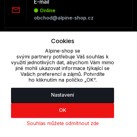
E-mail
Online
obchod@alpine-shop.cz
Telefon :
Cookies
Offline
Alpine-shop se
+420 530 334 493
svými partnery potřebuje Váš souhlas k
využití jednotlivých dat, abychom Vám mimo
jiné mohli ukazovat informace týkající se
Cookie - podrobné nastavení
|
Další informace
|
Ochrana osobních
Vašich preferencí a zájmů. Potvrdíte
údajů
ho kliknutím na políčko „OK“.
Nastavení
OK
Souhlas můžete odmítnout zde