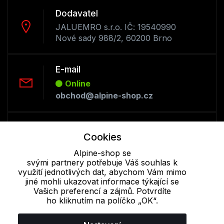
Dodavatel
JALUEMRO s.r.o. IČ: 19540990
Nové sady 988/2, 60200 Brno
E-mail
Online
obchod@alpine-shop.cz
Telefon :
Cookies
Online
+420 530 334 493
Alpine-shop se
svými partnery potřebuje Váš souhlas k
využití jednotlivých dat, abychom Vám mimo
jiné mohli ukazovat informace týkající se
Cookie - podrobné nastavení
|
Další informace
|
Ochrana osobních
Vašich preferencí a zájmů. Potvrdíte
údajů
ho kliknutím na políčko „OK“.