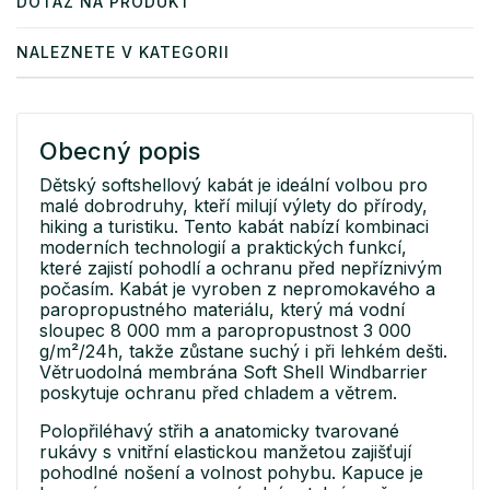
DOTAZ NA PRODUKT
NALEZNETE V KATEGORII
Obecný popis
Dětský softshellový kabát je ideální volbou pro
malé dobrodruhy, kteří milují výlety do přírody,
hiking a turistiku. Tento kabát nabízí kombinaci
moderních technologií a praktických funkcí,
které zajistí pohodlí a ochranu před nepříznivým
počasím. Kabát je vyroben z nepromokavého a
paropropustného materiálu, který má vodní
sloupec 8 000 mm a paropropustnost 3 000
g/m²/24h, takže zůstane suchý i při lehkém dešti.
Větruodolná membrána Soft Shell Windbarrier
poskytuje ochranu před chladem a větrem.
Polopřiléhavý střih a anatomicky tvarované
rukávy s vnitřní elastickou manžetou zajišťují
pohodlné nošení a volnost pohybu. Kapuce je