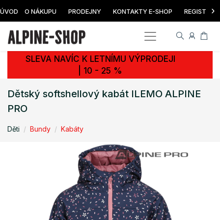
›
ÚVOD
O NÁKUPU
PRODEJNY
KONTAKTY E-SHOP
REGISTRAC
SLEVA NAVÍC K LETNÍMU VÝPRODEJI
| 10 - 25 %
Dětský softshellový kabát ILEMO ALPINE
PRO
Děti
Bundy
Kabáty