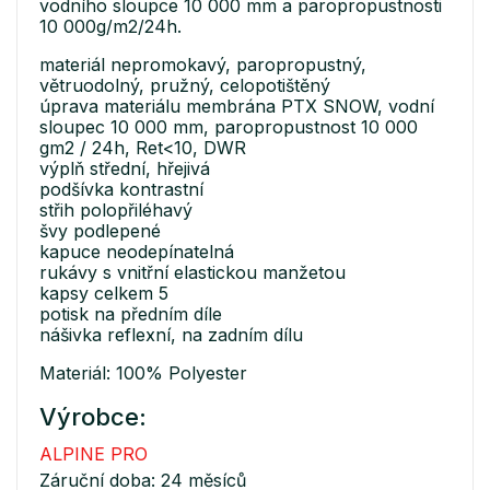
vodního sloupce 10 000 mm a paropropustnosti
10 000g/m2/24h.
materiál nepromokavý, paropropustný,
větruodolný, pružný, celopotištěný
úprava materiálu membrána PTX SNOW, vodní
sloupec 10 000 mm, paropropustnost 10 000
gm2 / 24h, Ret<10, DWR
výplň střední, hřejivá
podšívka kontrastní
střih polopřiléhavý
švy podlepené
kapuce neodepínatelná
rukávy s vnitřní elastickou manžetou
kapsy celkem 5
potisk na předním díle
nášivka reflexní, na zadním dílu
Materiál: 100% Polyester
Výrobce:
ALPINE PRO
Záruční doba: 24 měsíců