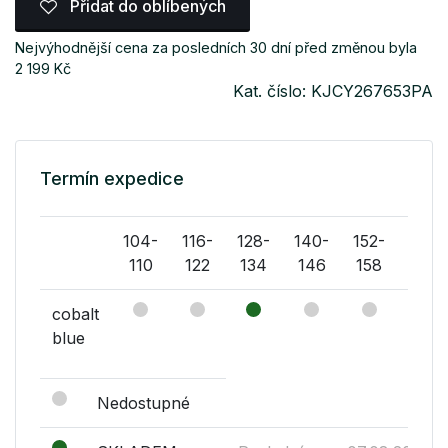
Přidat do oblíbených
Nejvýhodnější cena za posledních 30 dní před změnou byla
2 199 Kč
Kat. číslo: KJCY267653PA
Termín expedice
104-
116-
128-
140-
152-
164-
110
122
134
146
158
170
cobalt
blue
Nedostupné