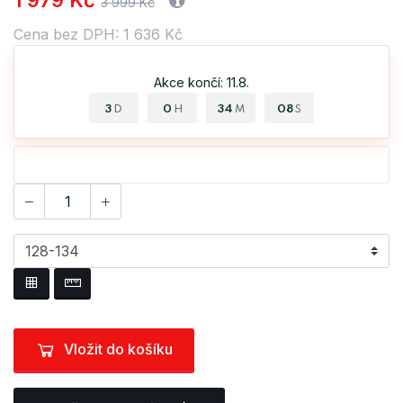
1 979 Kč
3 999 Kč
Cena bez DPH: 1 636 Kč
Akce končí: 11.8.
3
0
34
07
D
H
M
S
Vložit do košíku