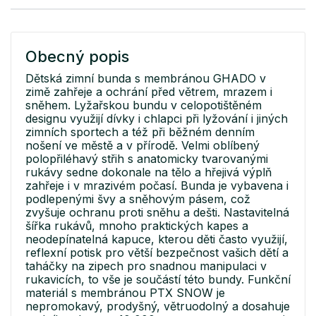
Obecný popis
Dětská zimní bunda s membránou GHADO v
zimě zahřeje a ochrání před větrem, mrazem i
sněhem. Lyžařskou bundu v celopotištěném
designu využijí dívky i chlapci při lyžování i jiných
zimních sportech a též při běžném denním
nošení ve městě a v přírodě. Velmi oblíbený
polopřiléhavý střih s anatomicky tvarovanými
rukávy sedne dokonale na tělo a hřejivá výplň
zahřeje i v mrazivém počasí. Bunda je vybavena i
podlepenými švy a sněhovým pásem, což
zvyšuje ochranu proti sněhu a dešti. Nastavitelná
šířka rukávů, mnoho praktických kapes a
neodepínatelná kapuce, kterou děti často využijí,
reflexní potisk pro větší bezpečnost vašich dětí a
taháčky na zipech pro snadnou manipulaci v
rukavicích, to vše je součástí této bundy. Funkční
materiál s membránou PTX SNOW je
nepromokavý, prodyšný, větruodolný a dosahuje