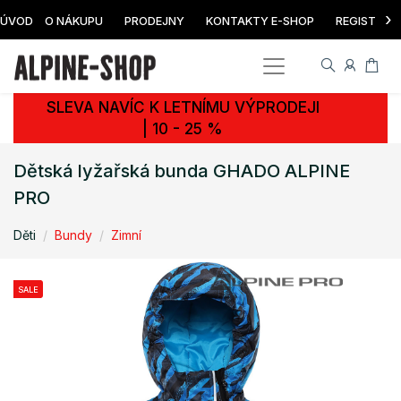
›
ÚVOD
O NÁKUPU
PRODEJNY
KONTAKTY E-SHOP
REGISTRAC
SLEVA NAVÍC K LETNÍMU VÝPRODEJI
| 10 - 25 %
Dětská lyžařská bunda GHADO ALPINE
PRO
Děti
Bundy
Zimní
SALE