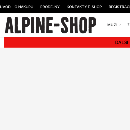
ÚVOD
O NÁKUPU
PRODEJNY
KONTAKTY E-SHOP
REGISTRAC
MUŽI
DALŠÍ