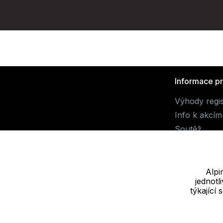
Informace p
Výhody regi
Info k akcím
Soutěž
Alpi
jednot
Dodavatel
týkající
JALUEMRO s.r.o. IČ: 19540990
Nové sady 988/2, 60200 Brno