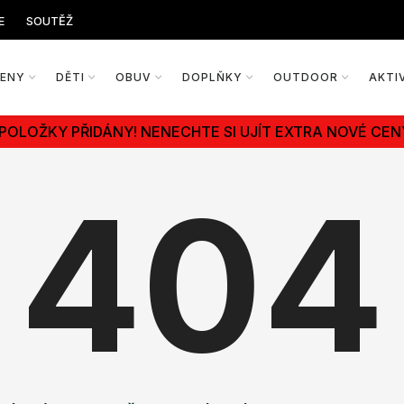
E
SOUTĚŽ
ŽENY
DĚTI
OBUV
DOPLŇKY
OUTDOOR
AKTI
 POLOŽKY PŘIDÁNY! NENECHTE SI UJÍT EXTRA NOVÉ CEN
404