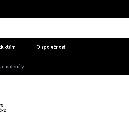
oduktům
O společnosti
a materiály
ce
Telefon :
íčko
Offline
+420 530 334 493