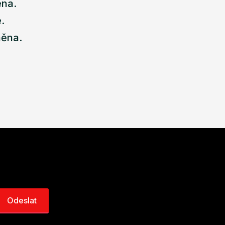
ena.
.
něna.