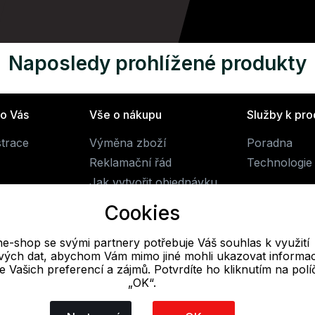
Naposledy prohlížené produkty
ro Vás
Vše o nákupu
Služby k pr
strace
Výměna zboží
Poradna
Reklamační řád
Technologie 
Jak vytvořit objednávku
Obchodní podmínky
Cookies
Doprava
ne-shop se svými partnery potřebuje Váš souhlas k využití
livých dat, abychom Vám mimo jiné mohli ukazovat informa
E-mail
 se Vašich preferencí a zájmů. Potvrdíte ho kliknutím na pol
„OK“.
Online
obchod@alpine-shop.cz