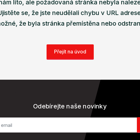
nám líto, ale požadovaná stránka nebyla nalez
Ujistěte se, že jste neudělali chybu v URL adrese
ožné, že byla stránka přemístěna nebo odstra
Přejít na úvod
Odebírejte naše novinky