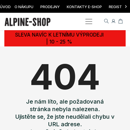
›
ÚVOD
O NÁKUPU
PRODEJNY
KONTAKTY E-SHOP
REGISTRAC
SLEVA NAVÍC K LETNÍMU VÝPRODEJI
| 10 - 25 %
404
Je nám líto, ale požadovaná
stránka nebyla nalezena.
Ujistěte se, že jste neudělali chybu v
URL adrese.