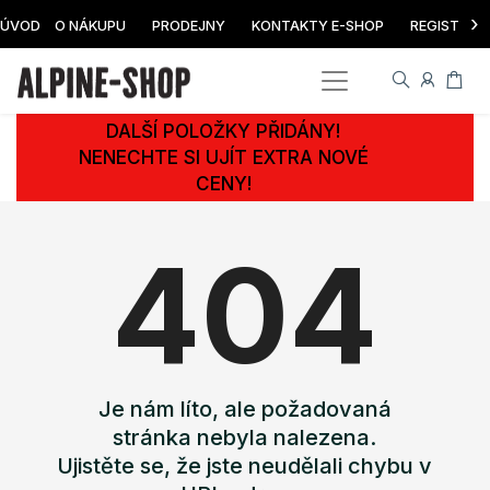
›
ÚVOD
O NÁKUPU
PRODEJNY
KONTAKTY E-SHOP
REGISTRAC
DALŠÍ POLOŽKY PŘIDÁNY!
NENECHTE SI UJÍT EXTRA NOVÉ
CENY!
404
Je nám líto, ale požadovaná
stránka nebyla nalezena.
Ujistěte se, že jste neudělali chybu v