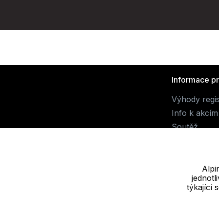
Informace p
Výhody regi
Info k akcím
Soutěž
Alpi
jednot
Dodavatel
týkající
JALUEMRO s.r.o. IČ: 19540990
Nové sady 988/2, 60200 Brno