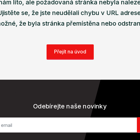
nám líto, ale požadovaná stránka nebyla nalez
Ujistěte se, že jste neudělali chybu v URL adrese
ožné, že byla stránka přemístěna nebo odstra
Přejít na úvod
Odebírejte naše novinky