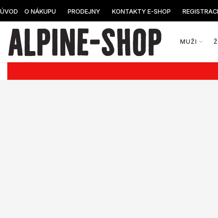
ÚVOD
O NÁKUPU
PRODEJNY
KONTAKTY E-SHOP
REGISTRAC
MUŽI