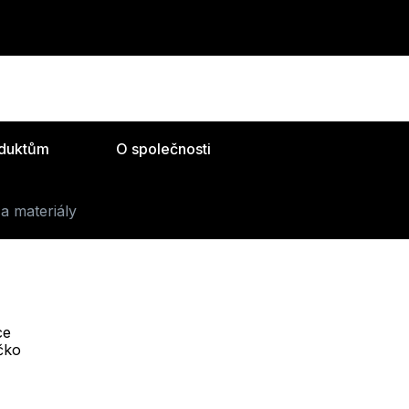
oduktům
O společnosti
a materiály
ce
Telefon :
íčko
Offline
+420 530 334 493