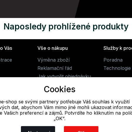
Naposledy prohlížené produkty
ro Vás
Vše o nákupu
Služby k pr
strace
Výměna zboží
Poradna
Reklamační řád
Technologie 
Jak vytvořit objednávku
Obchodní podmínky
Cookies
Doprava
ne-shop se svými partnery potřebuje Váš souhlas k využití
livých dat, abychom Vám mimo jiné mohli ukazovat informa
E-mail
 se Vašich preferencí a zájmů. Potvrdíte ho kliknutím na pol
„OK“.
Online
obchod@alpine-shop.cz