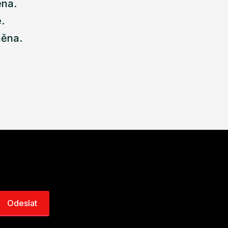
ena.
.
něna.