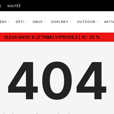
E
SOUTĚŽ
ŽENY
DĚTI
OBUV
DOPLŇKY
OUTDOOR
AKTI
SLEVA NAVÍC K LETNÍMU VÝPRODEJI | 10 - 25 %
404