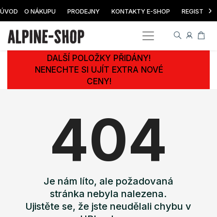
›
ÚVOD
O NÁKUPU
PRODEJNY
KONTAKTY E-SHOP
REGISTRAC
DALŠÍ POLOŽKY PŘIDÁNY!
NENECHTE SI UJÍT EXTRA NOVÉ
CENY!
404
Je nám líto, ale požadovaná
stránka nebyla nalezena.
Ujistěte se, že jste neudělali chybu v