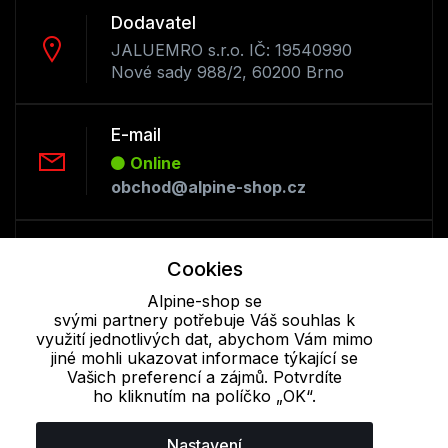
Dodavatel
JALUEMRO s.r.o. IČ: 19540990
Nové sady 988/2, 60200 Brno
E-mail
Online
obchod@alpine-shop.cz
Telefon :
Cookies
Offline
+420 530 334 493
Alpine-shop se
svými partnery potřebuje Váš souhlas k
využití jednotlivých dat, abychom Vám mimo
jiné mohli ukazovat informace týkající se
Cookie - podrobné nastavení
|
Další informace
|
Ochrana osobních
Vašich preferencí a zájmů. Potvrdíte
údajů
ho kliknutím na políčko „OK“.
Nastavení