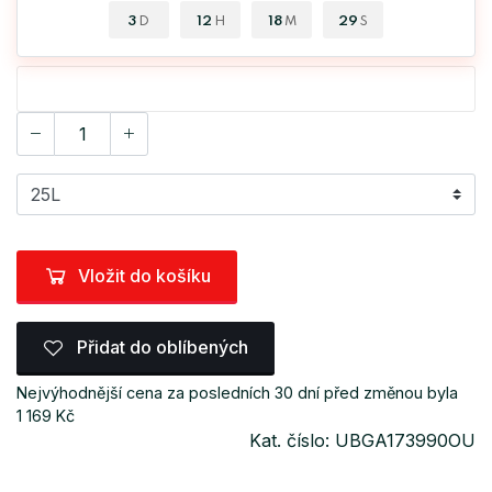
3
12
18
29
D
H
M
S
Vložit do košíku
Přidat do oblíbených
Nejvýhodnější cena za posledních 30 dní před změnou byla
1 169 Kč
Kat. číslo: UBGA173990OU