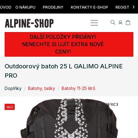
›
ÚVOD
O NÁKUPU
PRODEJNY
KONTAKTY E-SHOP
REGISTRAC
DALŠÍ POLOŽKY PŘIDÁNY!
NENECHTE SI UJÍT EXTRA NOVÉ
CENY!
Outdoorový batoh 25 L GALIMO ALPINE
PRO
Doplňky
Batohy, tašky
Batohy 11-25 litrů
SALE