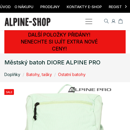
›
ÚVOD
O NÁKUPU
PRODEJNY
KONTAKTY E-SHOP
REGISTRAC
DALŠÍ POLOŽKY PŘIDÁNY!
NENECHTE SI UJÍT EXTRA NOVÉ
CENY!
Městský batoh DIORE ALPINE PRO
Doplňky
Batohy, tašky
Ostatní batohy
SALE