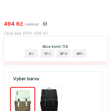
494 Kč
1 099 Kč
Cena bez DPH: 408 Kč
Akce končí: 11.8.
3
17
37
49
D
H
M
S
Vyber barvu