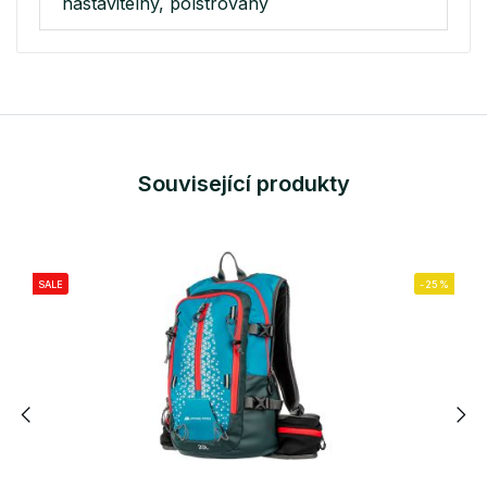
nastavitelný, polstrovaný
Související produkty
SALE
-25%