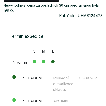
Nejvýhodnější cena za posledních 30 dní před změnou byla
199 Kč
Kat. číslo: UHAB124423
Termín expedice
S
M
L
červená
SKLADEM
Poslední
05.08.2026
aktualizace
skladu:
SKLADEM
Aktuální