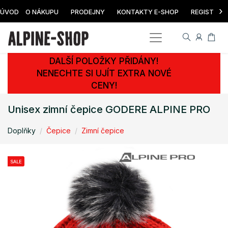
›
ÚVOD
O NÁKUPU
PRODEJNY
KONTAKTY E-SHOP
REGISTRAC
DALŠÍ POLOŽKY PŘIDÁNY!
NENECHTE SI UJÍT EXTRA NOVÉ
CENY!
Unisex zimní čepice GODERE ALPINE PRO
Doplňky
Čepice
Zimní čepice
SALE