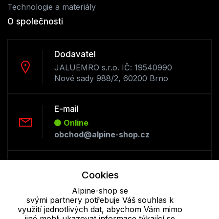
Technologie a materiály
O společnosti
Dodavatel
JALUEMRO s.r.o. IČ: 19540990
Nové sady 988/2, 60200 Brno
E-mail
Online
obchod@alpine-shop.cz
Telefon :
Cookies
Offline
+420 530 334 493
Alpine-shop se
svými partnery potřebuje Váš souhlas k
využití jednotlivých dat, abychom Vám mimo
jiné mohli ukazovat informace týkající se