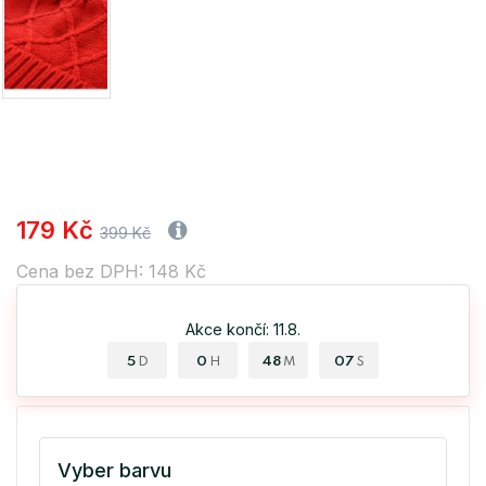
179 Kč
399 Kč
Cena bez DPH: 148 Kč
Akce končí: 11.8.
5
0
48
06
D
H
M
S
Vyber barvu