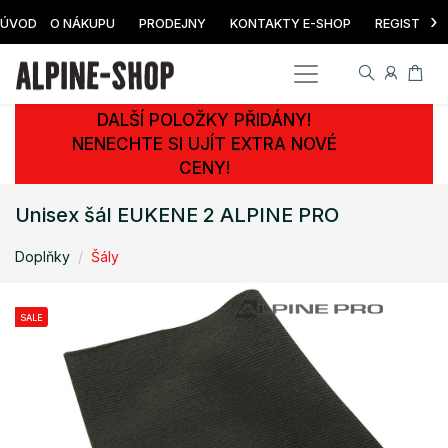
›
ÚVOD
O NÁKUPU
PRODEJNY
KONTAKTY E-SHOP
REGISTRAC
DALŠÍ POLOŽKY PŘIDÁNY!
NENECHTE SI UJÍT EXTRA NOVÉ
CENY!
Unisex šál EUKENE 2 ALPINE PRO
Doplňky
Šály
SALE