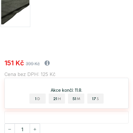
151 Kč
399 Kč
Cena bez DPH: 125 Kč
Akce končí: 11.8.
1
21
51
17
D
H
M
S