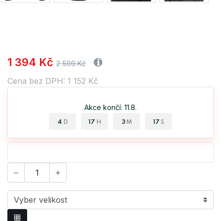
1 394 Kč
2 599 Kč
Cena bez DPH: 1 152 Kč
Akce končí: 11.8.
4
17
3
17
D
H
M
S