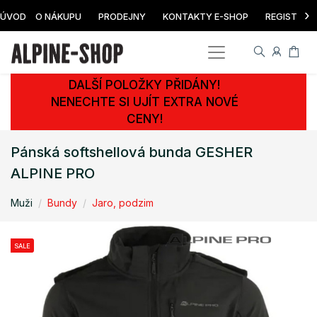
›
ÚVOD
O NÁKUPU
PRODEJNY
KONTAKTY E-SHOP
REGISTRAC
DALŠÍ POLOŽKY PŘIDÁNY!
NENECHTE SI UJÍT EXTRA NOVÉ
CENY!
Pánská softshellová bunda GESHER
ALPINE PRO
Muži
Bundy
Jaro, podzim
SALE