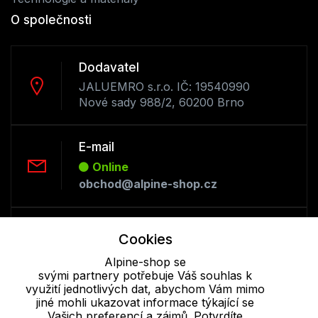
O společnosti
Dodavatel
JALUEMRO s.r.o. IČ: 19540990
Nové sady 988/2, 60200 Brno
E-mail
Online
obchod@alpine-shop.cz
Telefon :
Cookies
Offline
Alpine-shop se
+420 530 334 493
svými partnery potřebuje Váš souhlas k
využití jednotlivých dat, abychom Vám mimo
jiné mohli ukazovat informace týkající se
Cookie - podrobné nastavení
|
Další informace
|
Ochrana osobních
Vašich preferencí a zájmů. Potvrdíte