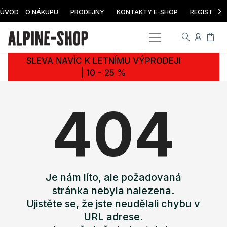
›
ÚVOD
O NÁKUPU
PRODEJNY
KONTAKTY E-SHOP
REGISTRAC
SLEVA NAVÍC K LETNÍMU VÝPRODEJI
| 10 - 25 %
404
Je nám líto, ale požadovaná
stránka nebyla nalezena.
Ujistěte se, že jste neudělali chybu v
URL adrese.