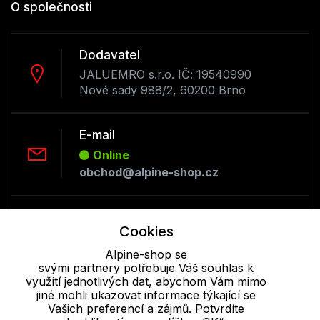
O společnosti
Dodavatel
JALUEMRO s.r.o. IČ: 19540990
Nové sady 988/2, 60200 Brno
E-mail
Online
obchod@alpine-shop.cz
Telefon :
Cookies
Offline
+420 530 334 493
Alpine-shop se
svými partnery potřebuje Váš souhlas k
využití jednotlivých dat, abychom Vám mimo
jiné mohli ukazovat informace týkající se
Cookie - podrobné nastavení
|
Další informace
|
Ochrana osobních
Vašich preferencí a zájmů. Potvrdíte
údajů