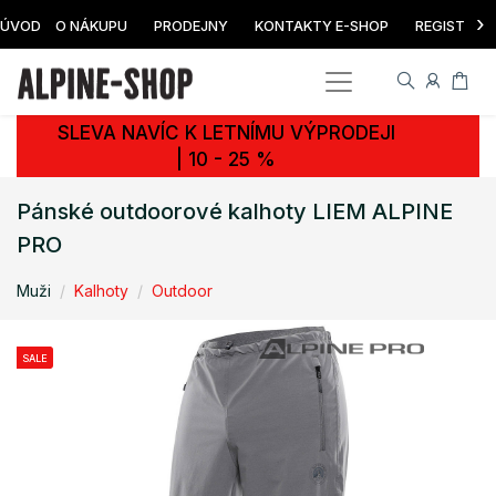
›
ÚVOD
O NÁKUPU
PRODEJNY
KONTAKTY E-SHOP
REGISTRAC
SLEVA NAVÍC K LETNÍMU VÝPRODEJI
| 10 - 25 %
Pánské outdoorové kalhoty LIEM ALPINE
PRO
Muži
Kalhoty
Outdoor
SALE