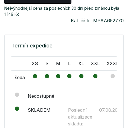
Nejvýhodnější cena za posledních 30 dní před změnou byla
1 149 Kč
Kat. číslo: MPAA652770
Termín expedice
XS
S
M
L
XL
XXL
XXXL
šedá
Nedostupné
SKLADEM
Poslední
07.08.2026
aktualizace
skladu: