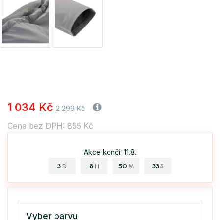
1 034 Kč
2 299 Kč
Cena bez DPH: 855 Kč
Akce končí: 11.8.
3
8
50
32
D
H
M
S
Vyber barvu