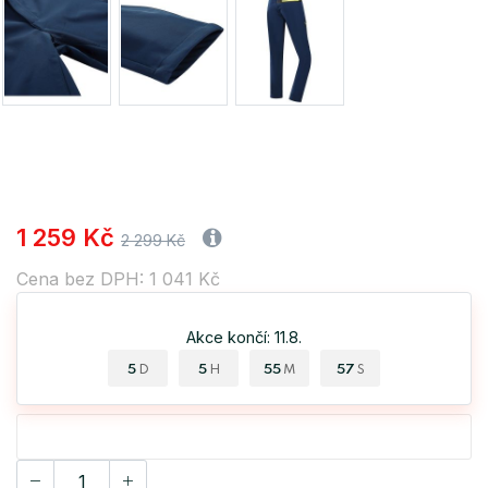
1 259 Kč
2 299 Kč
Cena bez DPH: 1 041 Kč
Akce končí: 11.8.
5
5
55
56
D
H
M
S