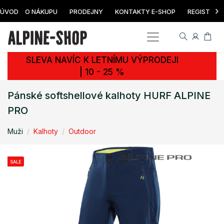
›
ÚVOD
O NÁKUPU
PRODEJNY
KONTAKTY E-SHOP
REGISTRAC
SLEVA NAVÍC K LETNÍMU VÝPRODEJI
| 10 - 25 %
Pánské softshellové kalhoty HURF ALPINE
PRO
Muži
Kalhoty
Outdoor
SALE