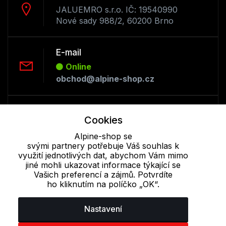
JALUEMRO s.r.o. IČ: 19540990
Nové sady 988/2, 60200 Brno
E-mail
Online
obchod@alpine-shop.cz
Telefon :
Cookies
Offline
+420 530 334 493
Alpine-shop se
svými partnery potřebuje Váš souhlas k
využití jednotlivých dat, abychom Vám mimo
jiné mohli ukazovat informace týkající se
Cookie - podrobné nastavení
|
Další informace
|
Ochrana osobních
Vašich preferencí a zájmů. Potvrdíte
údajů
ho kliknutím na políčko „OK“.
Nastavení