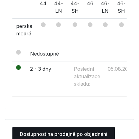
44
44-
44-
46
46-
46-
4
LN
SH
LN
SH
perská
modrá
Nedostupné
2 - 3 dny
Poslední
05.08.2026
aktualizace
skladu:
Dostupnost na prodejně po objednání