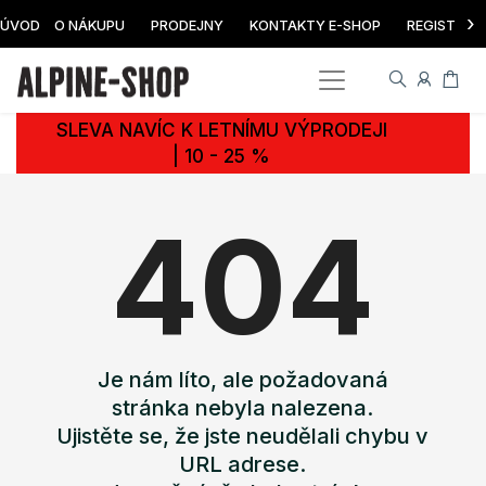
›
ÚVOD
O NÁKUPU
PRODEJNY
KONTAKTY E-SHOP
REGISTRAC
SLEVA NAVÍC K LETNÍMU VÝPRODEJI
| 10 - 25 %
404
Je nám líto, ale požadovaná
stránka nebyla nalezena.
Ujistěte se, že jste neudělali chybu v
URL adrese.