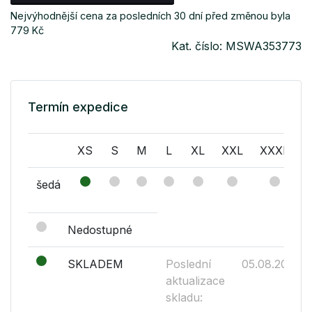
Nejvýhodnější cena za posledních 30 dní před změnou byla
779 Kč
Kat. číslo: MSWA353773
Termín expedice
XS
S
M
L
XL
XXL
XXXL
šedá
Nedostupné
SKLADEM
Poslední
05.08.2026
aktualizace
skladu: