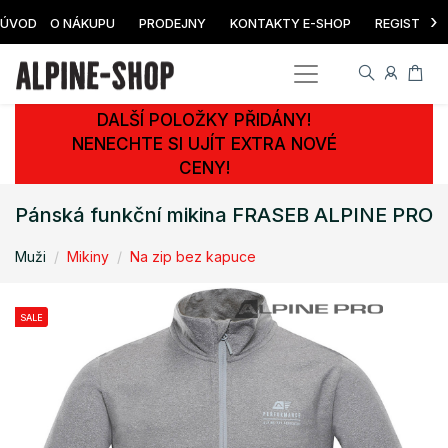
›
ÚVOD
O NÁKUPU
PRODEJNY
KONTAKTY E-SHOP
REGISTRAC
DALŠÍ POLOŽKY PŘIDÁNY!
NENECHTE SI UJÍT EXTRA NOVÉ
CENY!
Pánská funkční mikina FRASEB ALPINE PRO
Muži
Mikiny
Na zip bez kapuce
SALE