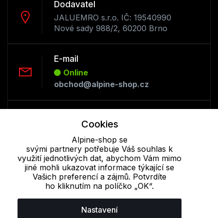
Dodavatel
JALUEMRO s.r.o. IČ: 19540990
Nové sady 988/2, 60200 Brno
E-mail
Online
obchod@alpine-shop.cz
Telefon :
Cookies
Online
+420 530 334 493
Alpine-shop se
svými partnery potřebuje Váš souhlas k
využití jednotlivých dat, abychom Vám mimo
jiné mohli ukazovat informace týkající se
Cookie - podrobné nastavení
|
Další informace
|
Ochrana osobních
Vašich preferencí a zájmů. Potvrdíte
údajů
ho kliknutím na políčko „OK“.
Nastavení