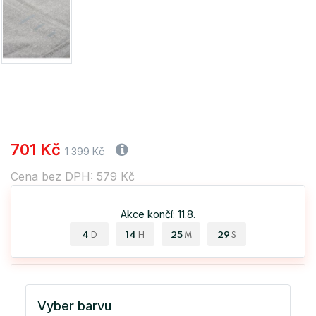
701 Kč
1 399 Kč
Cena bez DPH: 579 Kč
Akce končí: 11.8.
4
14
25
28
D
H
M
S
Vyber barvu