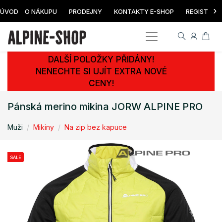
›
ÚVOD
O NÁKUPU
PRODEJNY
KONTAKTY E-SHOP
REGISTRAC
DALŠÍ POLOŽKY PŘIDÁNY!
NENECHTE SI UJÍT EXTRA NOVÉ
CENY!
Pánská merino mikina JORW ALPINE PRO
Muži
Mikiny
Na zip bez kapuce
SALE