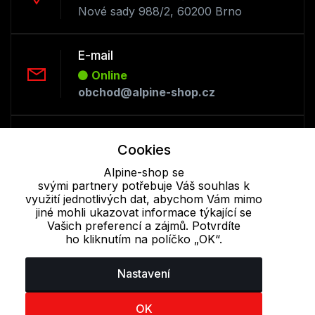
Nové sady 988/2, 60200 Brno
E-mail
Online
obchod@alpine-shop.cz
Telefon :
Cookies
Offline
+420 530 334 493
Alpine-shop se
svými partnery potřebuje Váš souhlas k
využití jednotlivých dat, abychom Vám mimo
jiné mohli ukazovat informace týkající se
Cookie - podrobné nastavení
|
Další informace
|
Ochrana osobních
Vašich preferencí a zájmů. Potvrdíte
údajů
ho kliknutím na políčko „OK“.
Nastavení
OK