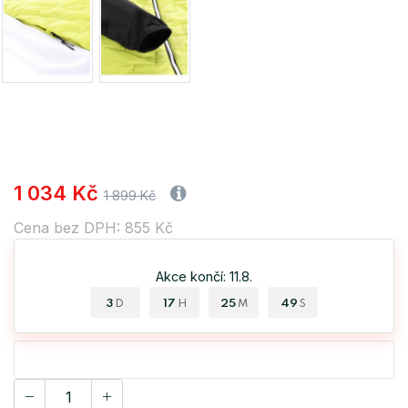
1 034 Kč
1 899 Kč
Cena bez DPH: 855 Kč
Akce končí: 11.8.
3
17
25
48
D
H
M
S