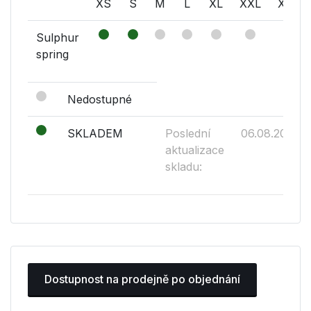
XS
S
M
L
XL
XXL
XXXL
Sulphur
spring
Nedostupné
SKLADEM
Poslední
06.08.2026
aktualizace
skladu:
Dostupnost na prodejně po objednání