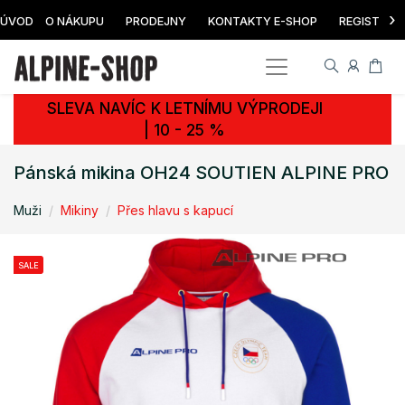
›
ÚVOD
O NÁKUPU
PRODEJNY
KONTAKTY E-SHOP
REGISTRAC
SLEVA NAVÍC K LETNÍMU VÝPRODEJI
| 10 - 25 %
Pánská mikina OH24 SOUTIEN ALPINE PRO
Muži
Mikiny
Přes hlavu s kapucí
SALE