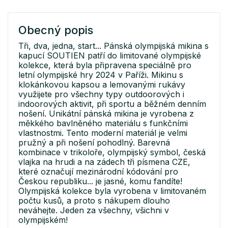
Obecný popis
Tři, dva, jedna, start... Pánská olympijská mikina s
kapucí SOUTIEN patří do limitované olympijské
kolekce, která byla připravena speciálně pro
letní olympijské hry 2024 v Paříži. Mikinu s
klokánkovou kapsou a lemovanými rukávy
využijete pro všechny typy outdoorových i
indoorových aktivit, při sportu a běžném denním
nošení. Unikátní pánská mikina je vyrobena z
měkkého bavlněného materiálu s funkčními
vlastnostmi. Tento moderní materiál je velmi
pružný a při nošení pohodlný. Barevná
kombinace v trikoloře, olympijský symbol, česká
vlajka na hrudi a na zádech tři písmena CZE,
které označují mezinárodní kódování pro
Českou republiku... je jasné, komu fandíte!
Olympijská kolekce byla vyrobena v limitovaném
počtu kusů, a proto s nákupem dlouho
neváhejte. Jeden za všechny, všichni v
olympijském!