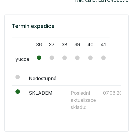
Termín expedice
36
37
38
39
40
41
yucca
Nedostupné
SKLADEM
Poslední
07.08.2026
aktualizace
skladu: