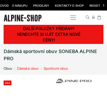
›
ÚVOD
O NÁKUPU
PRODEJNY
KONTAKTY E-SHOP
REGISTRAC
DALŠÍ POLOŽKY PŘIDÁNY!
NENECHTE SI UJÍT EXTRA NOVÉ
CENY!
Dámská sportovní obuv SONEBA ALPINE
PRO
Obuv
Dámská obuv
Sportovní obuv
SALE