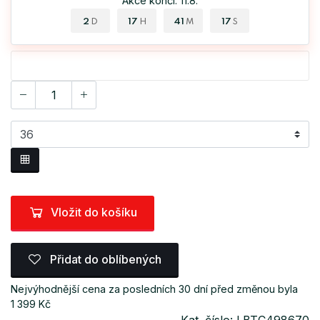
Akce končí: 11.8.
2
17
41
17
D
H
M
S
Vložit do košíku
Přidat do oblíbených
Nejvýhodnější cena za posledních 30 dní před změnou byla
1 399 Kč
Kat. číslo: LBTC498670