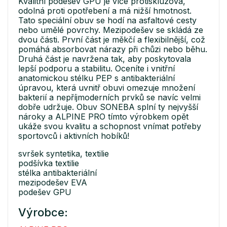
Kvalitní podešev GPU je více protiskluzová,
odolná proti opotřebení a má nižší hmotnost.
Tato speciální obuv se hodí na asfaltové cesty
nebo umělé povrchy. Mezipodešev se skládá ze
dvou části. První část je měkčí a flexibilnější, což
pomáhá absorbovat nárazy při chůzi nebo běhu.
Druhá část je navržena tak, aby poskytovala
lepší podporu a stabilitu. Oceníte i vnitřní
anatomickou stélku PEP s antibakteriální
úpravou, která uvnitř obuvi omezuje množení
bakterií a nepříjmoderních prvků se navíc velmi
dobře udržuje. Obuv SONEBA splní ty nejvyšší
nároky a ALPINE PRO tímto výrobkem opět
ukáže svou kvalitu a schopnost vnímat potřeby
sportovců i aktivních hobíků!
svršek syntetika, textilie
podšívka textilie
stélka antibakteriální
mezipodešev EVA
podešev GPU
Výrobce: