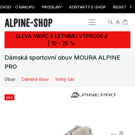
›
ÚVOD
O NÁKUPU
PRODEJNY
KONTAKTY E-SHOP
REGISTRAC
SLEVA NAVÍC K LETNÍMU VÝPRODEJI
| 10 - 25 %
Dámská sportovní obuv MOURA ALPINE
PRO
Obuv
Dámská obuv
Volný čas
SALE