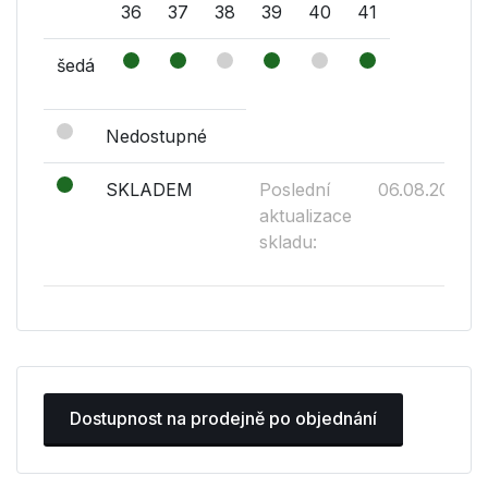
36
37
38
39
40
41
šedá
Nedostupné
SKLADEM
Poslední
06.08.2026
aktualizace
skladu:
Dostupnost na prodejně po objednání