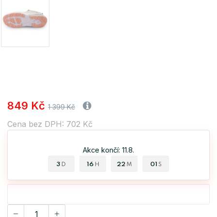
849 Kč
1 399 Kč
Cena bez DPH: 702 Kč
Akce končí: 11.8.
3
16
22
01
D
H
M
S