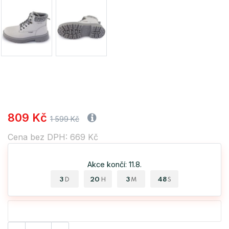
809 Kč
1 599 Kč
Cena bez DPH: 669 Kč
Akce končí: 11.8.
3
20
3
48
D
H
M
S