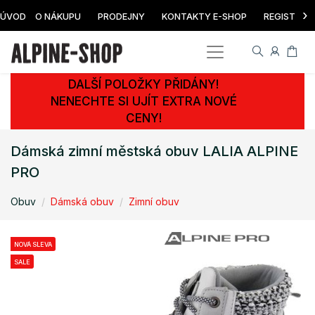
›
ÚVOD
O NÁKUPU
PRODEJNY
KONTAKTY E-SHOP
REGISTRAC
DALŠÍ POLOŽKY PŘIDÁNY!
NENECHTE SI UJÍT EXTRA NOVÉ
CENY!
Dámská zimní městská obuv LALIA ALPINE
PRO
Obuv
Dámská obuv
Zimní obuv
NOVÁ SLEVA
SALE