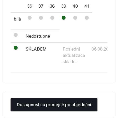
36
37
38
39
40
41
bílá
Nedostupné
SKLADEM
Poslední
06.08.2026
aktualizace
skladu:
Dostupnost na prodejně po objednání