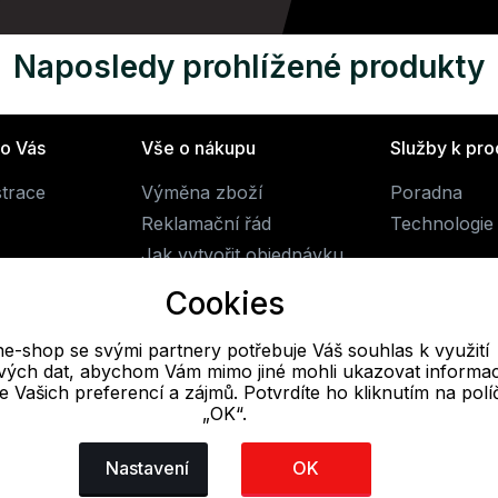
Naposledy prohlížené produkty
ro Vás
Vše o nákupu
Služby k pr
strace
Výměna zboží
Poradna
Reklamační řád
Technologie 
Jak vytvořit objednávku
Obchodní podmínky
Cookies
Doprava
ne-shop se svými partnery potřebuje Váš souhlas k využití
livých dat, abychom Vám mimo jiné mohli ukazovat informa
E-mail
 se Vašich preferencí a zájmů. Potvrdíte ho kliknutím na pol
„OK“.
Online
obchod@alpine-shop.cz
Nastavení
OK