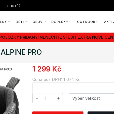
E
SOUTĚŽ
ŽENY
DĚTI
OBUV
DOPLŇKY
OUTDOOR
AKTI
 POLOŽKY PŘIDÁNY! NENECHTE SI UJÍT EXTRA NOVÉ CEN
 ALPINE PRO
1 299 Kč
Cena bez DPH: 1 074 Kč