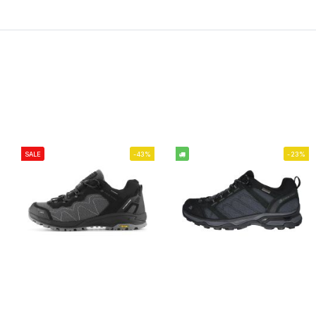
SALE
-43%
-23%