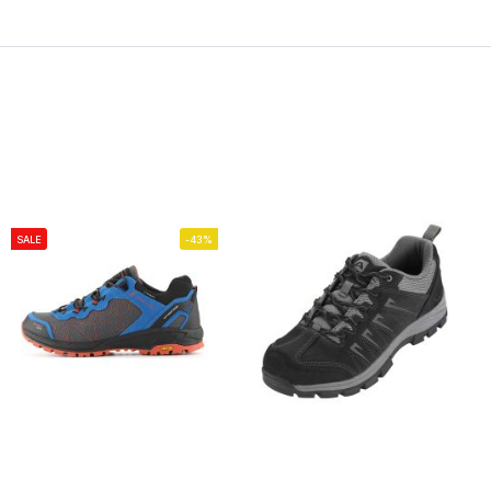
SALE
-43%