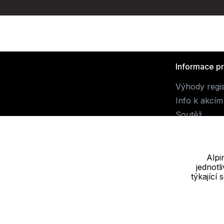
Informace p
Výhody regi
Info k akcím
Soutěž
Alpi
jednot
Dodavatel
týkající
JALUEMRO s.r.o. IČ: 19540990
Nové sady 988/2, 60200 Brno