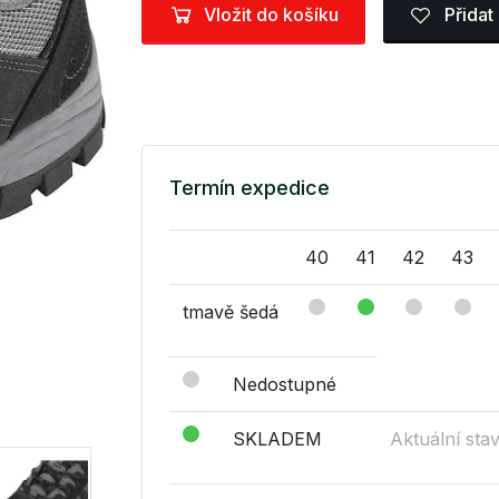
Vložit do košíku
Přidat
Termín expedice
40
41
42
43
tmavě šedá
Nedostupné
SKLADEM
Aktuální sta