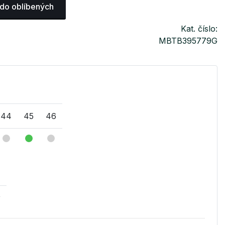
 do oblíbených
Kat. číslo:
MBTB395779G
44
45
46
v