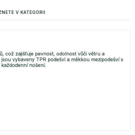
ZNETE V KATEGORII
 což zajišťuje pevnost, odolnost vůči větru a
ty jsou vybaveny TPR podešví a měkkou mezipodešví s
pro každodenní nošení.