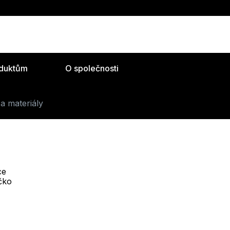
oduktům
O společnosti
a materiály
ce
Telefon :
íčko
Offline
+420 530 334 493