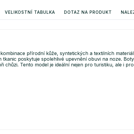
VELIKOSTNÍ TABULKA
DOTAZ NA PRODUKT
NALE
binace přírodní kůže, syntetických a textilních materiálů,
h tkanic poskytuje spolehlivé upevnění obuvi na noze. Bo
 při chůzi. Tento model je ideální nejen pro turistiku, ale i 