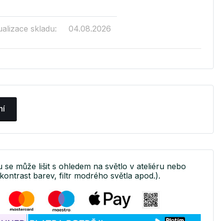
ualizace skladu:
04.08.2026
ní
u se může lišit s ohledem na světlo v ateliéru nebo
kontrast barev, filtr modrého světla apod.).