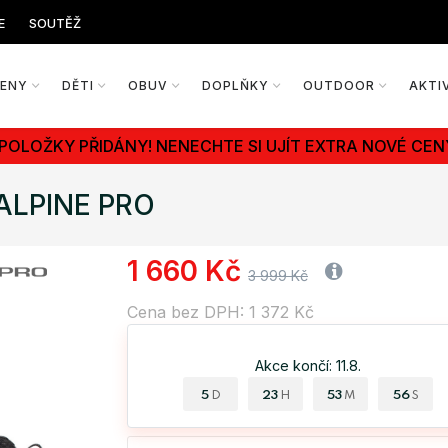
E
SOUTĚŽ
ŽENY
DĚTI
OBUV
DOPLŇKY
OUTDOOR
AKTI
 POLOŽKY PŘIDÁNY! NENECHTE SI UJÍT EXTRA NOVÉ CEN
 ALPINE PRO
1 660 Kč
3 999 Kč
Cena bez DPH: 1 372 Kč
Akce končí: 11.8.
5
23
53
55
D
H
M
S