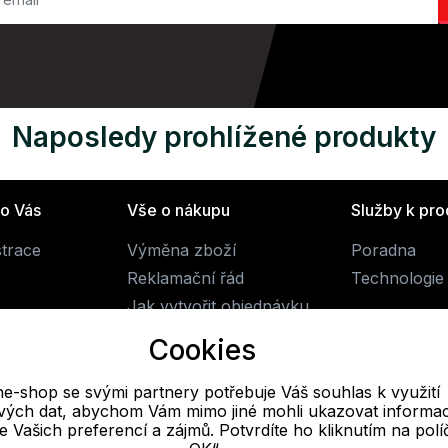
Naposledy prohlížené produkty
ro Vás
Vše o nákupu
Služby k pr
strace
Výměna zboží
Poradna
Reklamační řád
Technologie 
Jak vytvořit objednávku
Obchodní podmínky
Cookies
Doprava
ne-shop se svými partnery potřebuje Váš souhlas k využití
livých dat, abychom Vám mimo jiné mohli ukazovat informa
E-mail
 se Vašich preferencí a zájmů. Potvrdíte ho kliknutím na pol