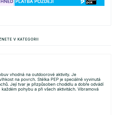
ZNETE V KATEGORII
buv vhodná na outdoorové aktivity. Je
vlhkost na povrch. Stélka PEP je speciálně vyvinutá
hů. Její tvar je přizpůsoben chodidlu a dobře odvádí
ři každém pohybu a při všech aktivitách. Vibramová