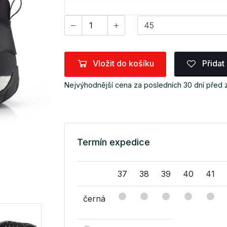
Vložit do košíku
Přidat
Nejvýhodnější cena za posledních 30 dní před 
Termín expedice
37
38
39
40
41
černá