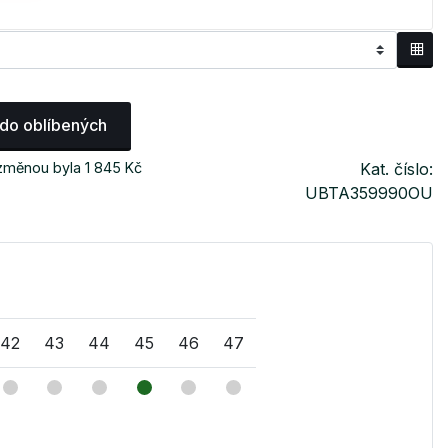
 do oblíbených
změnou byla 1 845 Kč
Kat. číslo:
UBTA359990OU
42
43
44
45
46
47