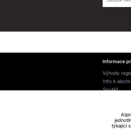
Informace p
Výhody regi
Info k akcím
Soutěž
Alpi
jednot
Dodavatel
týkající