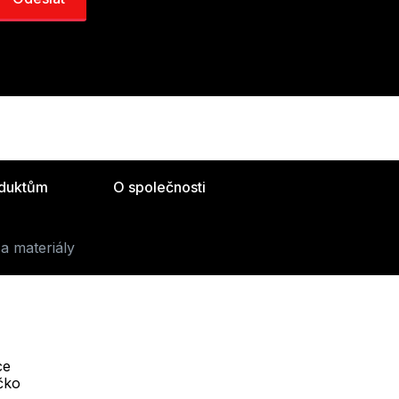
oduktům
O společnosti
a materiály
ce
Telefon :
íčko