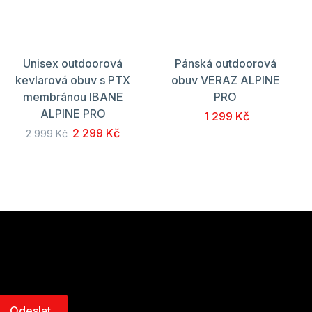
Unisex outdoorová
Pánská outdoorová
kevlarová obuv s PTX
obuv VERAZ ALPINE
membránou IBANE
PRO
ALPINE PRO
1 299 Kč
2 299 Kč
2 999 Kč