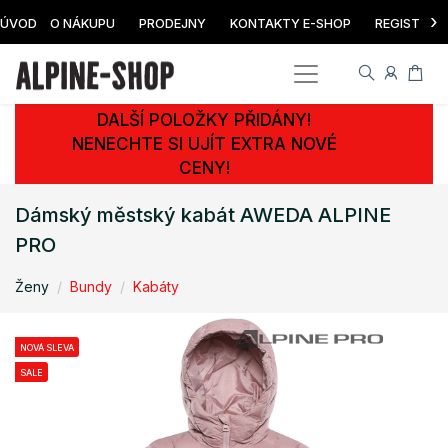
›
ÚVOD
O NÁKUPU
PRODEJNY
KONTAKTY E-SHOP
REGISTRAC
DALŠÍ POLOŽKY PŘIDÁNY!
NENECHTE SI UJÍT EXTRA NOVÉ
CENY!
Dámský městský kabát AWEDA ALPINE
PRO
Ženy
Bundy
Kabáty
NOVÁ SLEVA
SALE