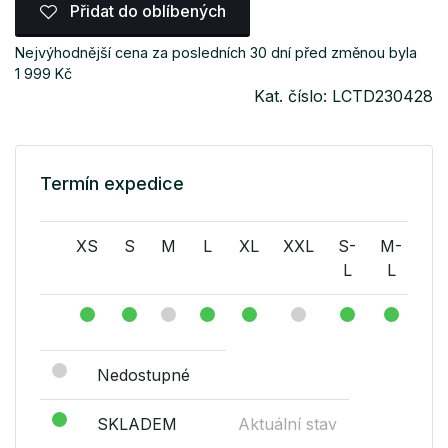
Přidat do oblíbených
Nejvýhodnější cena za posledních 30 dní před změnou byla
1 999 Kč
Kat. číslo: LCTD230428
Termín expedice
XS
S
M
L
XL
XXL
S-
M-
L-
L
L
L
Nedostupné
SKLADEM
Aktuální stav