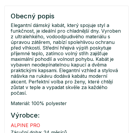
Obecný popis
Elegantní dámský kabát, který spojuje styl a
funkčnost, je ideální pro chladnější dny. Vyroben
z ultralehkého, vodoodpudivého materiálu s
úpravou zátěrem, nabízí spolehlivou ochranu
před vlhkostí. Střední hřejivá výplň poskytuje
příjemné teplo, zatímco volný střih zajišťuje
maximální pohodlí a volnost pohybu. Kabát je
vybaven neodepínatelnou kapucí a dvěma
praktickými kapsami. Elegantní vzhled a stylová
nášivka na rukávu dodává kabátu moderní
akcent. Perfektní volba pro ženy, které chtějí
zůstat v teple a vypadat skvěle za každého
počasí.
Materiál: 100% polyester
Výrobce:
ALPINE PRO
Záruční doba: 24 měsíců