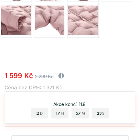
1 599 Kč
2 299 Kč
Cena bez DPH: 1 321 Kč
Akce končí: 11.8.
2
17
57
23
D
H
M
S