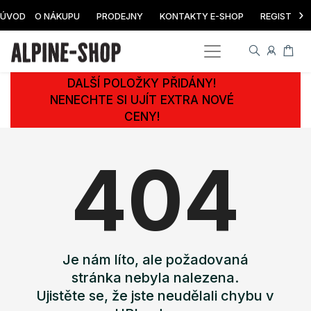
›
ÚVOD
O NÁKUPU
PRODEJNY
KONTAKTY E-SHOP
REGISTRAC
DALŠÍ POLOŽKY PŘIDÁNY!
NENECHTE SI UJÍT EXTRA NOVÉ
CENY!
404
Je nám líto, ale požadovaná
stránka nebyla nalezena.
Ujistěte se, že jste neudělali chybu v