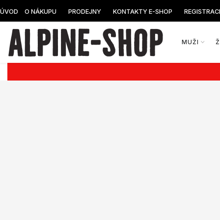
ÚVOD
O NÁKUPU
PRODEJNY
KONTAKTY E-SHOP
REGISTRAC
MUŽI