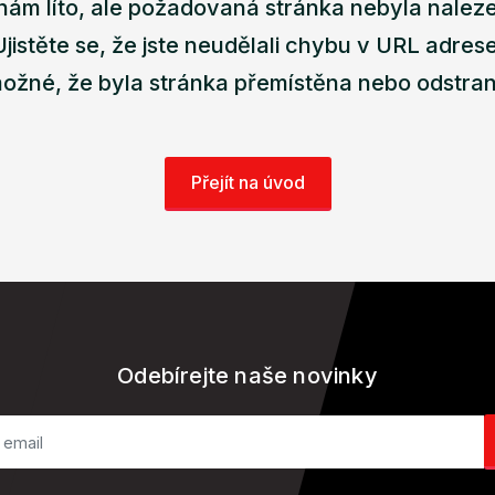
nám líto, ale požadovaná stránka nebyla nalez
Ujistěte se, že jste neudělali chybu v URL adrese
ožné, že byla stránka přemístěna nebo odstra
Přejít na úvod
Odebírejte naše novinky