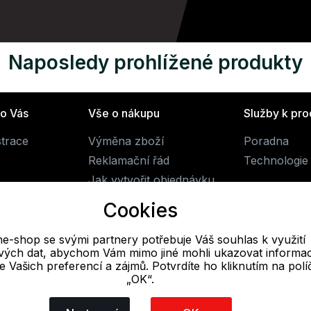
Naposledy prohlížené produkty
ro Vás
Vše o nákupu
Služby k pr
strace
Výměna zboží
Poradna
Reklamační řád
Technologie 
Jak vytvořit objednávku
Obchodní podmínky
Cookies
Doprava
ne-shop se svými partnery potřebuje Váš souhlas k využití
livých dat, abychom Vám mimo jiné mohli ukazovat informa
E-mail
 se Vašich preferencí a zájmů. Potvrdíte ho kliknutím na pol
„OK“.
Online
obchod@alpine-shop.cz