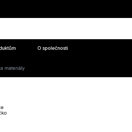
oduktům
O společnosti
a materiály
ce
Telefon :
íčko
Offline
+420 530 334 493