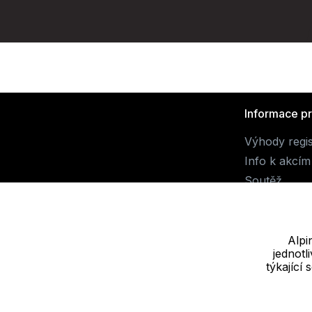
Informace p
Výhody regi
Info k akcím
Soutěž
Alpi
jednot
Dodavatel
týkající
JALUEMRO s.r.o. IČ: 19540990
Nové sady 988/2, 60200 Brno