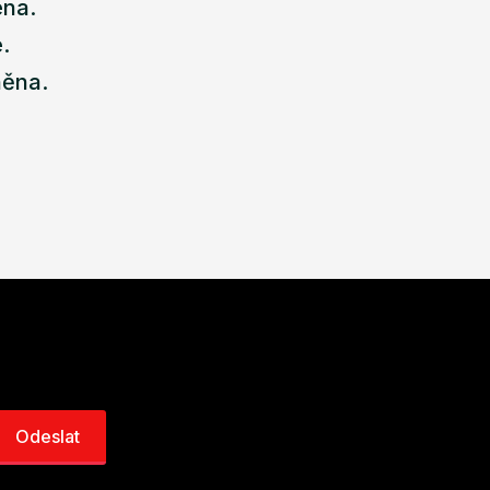
ena.
.
něna.