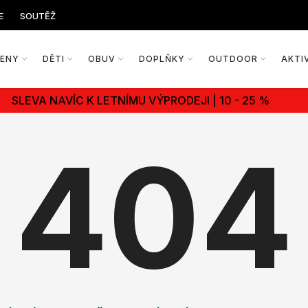
E
SOUTĚŽ
ŽENY
DĚTI
OBUV
DOPLŇKY
OUTDOOR
AKTI
SLEVA NAVÍC K LETNÍMU VÝPRODEJI | 10 - 25 %
404