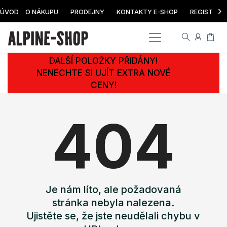
›
ÚVOD
O NÁKUPU
PRODEJNY
KONTAKTY E-SHOP
REGISTRAC
DALŠÍ POLOŽKY PŘIDÁNY!
NENECHTE SI UJÍT EXTRA NOVÉ
CENY!
404
Je nám líto, ale požadovaná
stránka nebyla nalezena.
Ujistěte se, že jste neudělali chybu v