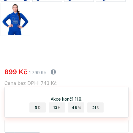
899 Kč
1 799 Kč
Cena bez DPH: 743 Kč
Akce končí: 11.8.
5
13
48
20
D
H
M
S