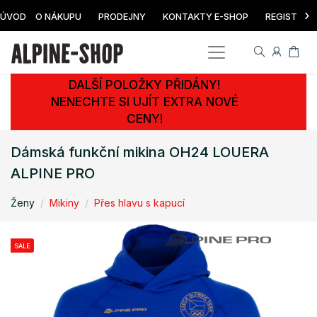
›
ÚVOD
O NÁKUPU
PRODEJNY
KONTAKTY E-SHOP
REGISTRAC
DALŠÍ POLOŽKY PŘIDÁNY!
NENECHTE SI UJÍT EXTRA NOVÉ
CENY!
Dámská funkční mikina OH24 LOUERA
ALPINE PRO
Ženy
Mikiny
Přes hlavu s kapucí
SALE