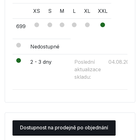
XS
S
M
L
XL
XXL
699
Nedostupné
2 - 3 dny
Poslední
04.08.2026
aktualizace
skladu:
Dostupnost na prodejně po objednání