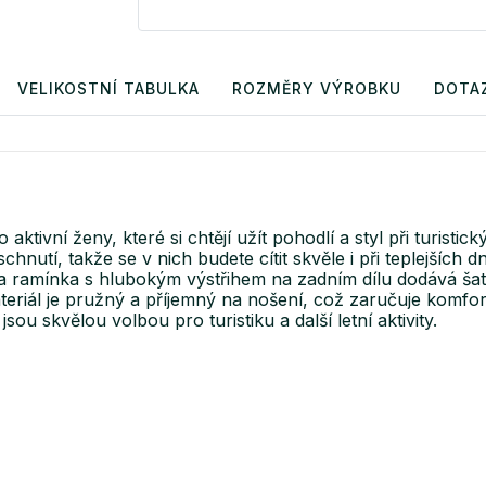
VELIKOSTNÍ TABULKA
ROZMĚRY VÝROBKU
DOTA
tivní ženy, které si chtějí užít pohodlí a styl při turistic
schnutí, takže se v nich budete cítit skvěle i při teplejších
a ramínka s hlubokým výstřihem na zadním dílu dodává šat
ateriál je pružný a příjemný na nošení, což zaručuje komfo
sou skvělou volbou pro turistiku a další letní aktivity.