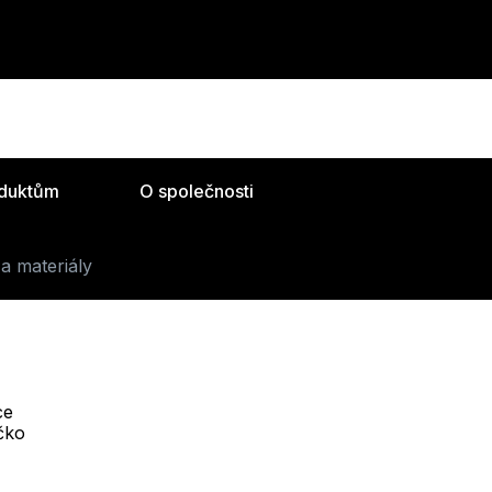
oduktům
O společnosti
a materiály
ce
Telefon :
íčko
Offline
+420 530 334 493