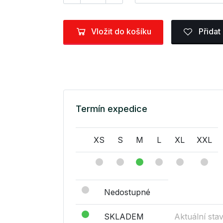
Vložit do košíku
Přidat
Termín expedice
XS
S
M
L
XL
XXL
Nedostupné
SKLADEM
Aktuální sta