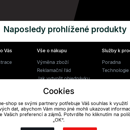
Naposledy prohlížené produkty
ro Vás
Vše o nákupu
Služby k pr
strace
Výměna zboží
Poradna
Reklamační řád
Technologie 
Jak vytvořit objednávku
Obchodní podmínky
Cookies
Doprava
ne-shop se svými partnery potřebuje Váš souhlas k využití
livých dat, abychom Vám mimo jiné mohli ukazovat informa
E-mail
 se Vašich preferencí a zájmů. Potvrdíte ho kliknutím na pol
„OK“.
Online
obchod@alpine-shop.cz