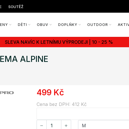
E
SOUTĚŽ
ŽENY
DĚTI
OBUV
DOPLŇKY
OUTDOOR
AKTI
SLEVA NAVÍC K LETNÍMU VÝPRODEJI | 10 - 25 %
ILEMA ALPINE
499 Kč
Cena bez DPH: 412 Kč