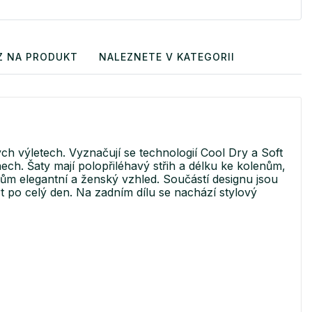
Z NA PRODUKT
NALEZNETE V KATEGORII
kých výletech. Vyznačují se technologií Cool Dry a Soft
 dnech. Šaty mají polopřiléhavý střih a délku ke kolenům,
ům elegantní a ženský vzhled. Součástí designu jsou
rt po celý den. Na zadním dílu se nachází stylový