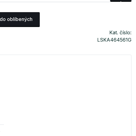
 do oblíbených
Kat. číslo:
LSKA464561G
v