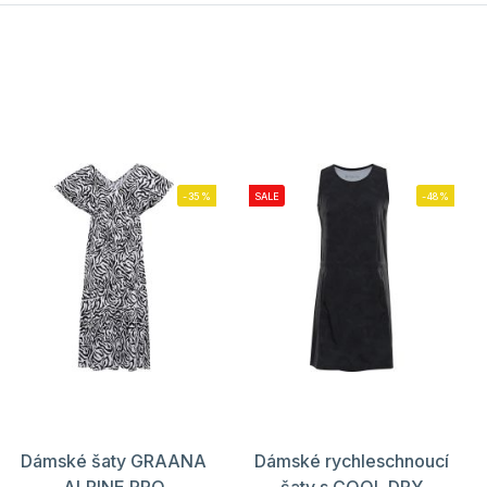
-35%
SALE
-48%
Dámské šaty GRAANA
Dámské rychleschnoucí
ALPINE PRO
šaty s COOL DRY