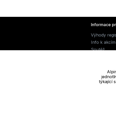
Informace p
Výhody regi
Info k akcím
Soutěž
Alpi
jednot
Dodavatel
týkající
JALUEMRO s.r.o. IČ: 19540990
Nové sady 988/2, 60200 Brno
Cookie - podrobné nastavení
|
Další informace
|
Ochrana osobních ú