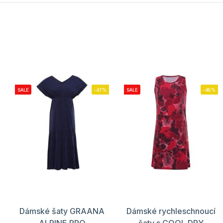
SALE
-47%
SALE
-48%
Dámské šaty GRAANA
Dámské rychleschnoucí
ALPINE PRO
šaty s COOL DRY