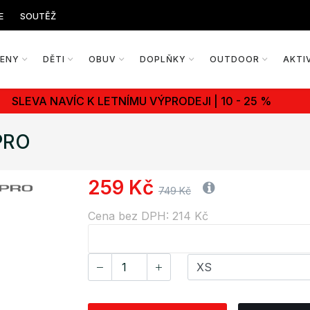
E
SOUTĚŽ
ŽENY
DĚTI
OBUV
DOPLŇKY
OUTDOOR
AKTI
SLEVA NAVÍC K LETNÍMU VÝPRODEJI | 10 - 25 %
PRO
259 Kč
749 Kč
Cena bez DPH: 214 Kč