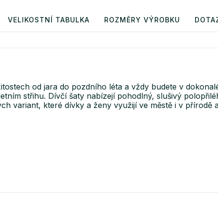
VELIKOSTNÍ TABULKA
ROZMĚRY VÝROBKU
DOTA
itostech od jara do pozdního léta a vždy budete v dokonal
ím střihu. Dívčí šaty nabízejí pohodlný, slušivý polopřil
 variant, které dívky a ženy využijí ve městě i v přírodě 