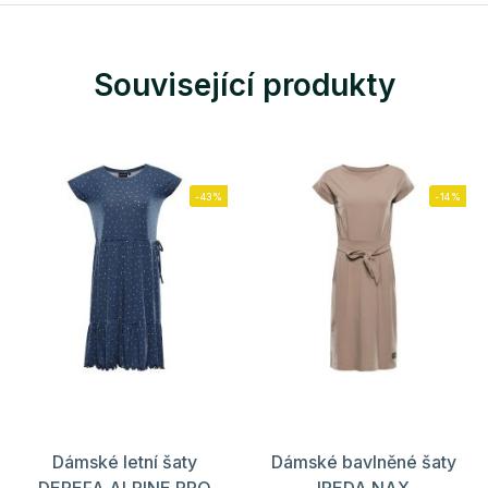
Související produkty
-43%
-14%
Dámské letní šaty
Dámské bavlněné šaty
DEREFA ALPINE PRO
IREDA NAX