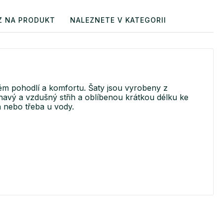
Z NA PRODUKT
NALEZNETE V KATEGORII
ém pohodlí a komfortu. Šaty jsou vyrobeny z
éhavý a vzdušný střih a oblíbenou krátkou délku ke
a nebo třeba u vody.