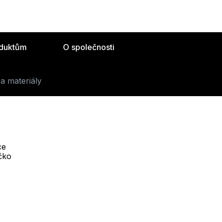
oduktům
O společnosti
a materiály
ce
Telefon :
íčko
Offline
+420 530 334 493