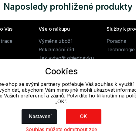
Naposledy prohlížené produkty
ro Vás
Vše o nákupu
Služby k pr
strace
Výměna zboží
Poradna
Reklamační řád
Technologie 
Jak vytvořit objednávku
Obchodní podmínky
Cookies
Doprava
ne-shop se svými partnery potřebuje Váš souhlas k využití
livých dat, abychom Vám mimo jiné mohli ukazovat informa
E-mail
 se Vašich preferencí a zájmů. Potvrdíte ho kliknutím na pol
„OK“.
Online
obchod@alpine-shop.cz
Nastavení
OK
Souhlas můžete odmítnout zde
dajů