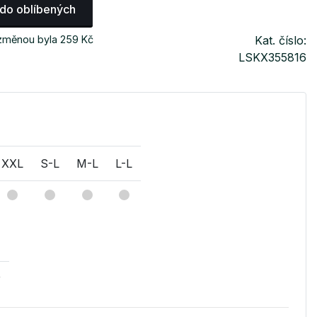
 do oblíbených
 změnou byla 259 Kč
Kat. číslo:
LSKX355816
XXL
S-L
M-L
L-L
v